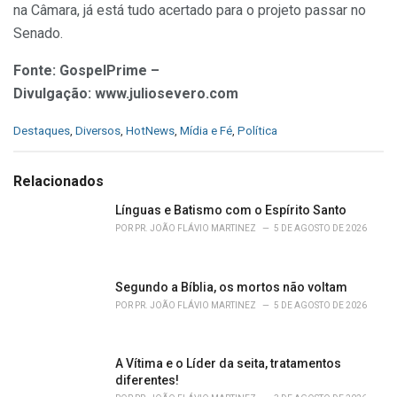
na Câmara, já está tudo acertado para o projeto passar no
Senado.
Fonte: GospelPrime –
Divulgação: www.juliosevero.com
C
Destaques
,
Diversos
,
HotNews
,
Mídia e Fé
,
Política
a
t
e
Relacionados
g
o
Línguas e Batismo com o Espírito Santo
r
POR
PR. JOÃO FLÁVIO MARTINEZ
5 DE AGOSTO DE 2026
i
e
s
Segundo a Bíblia, os mortos não voltam
:
POR
PR. JOÃO FLÁVIO MARTINEZ
5 DE AGOSTO DE 2026
A Vítima e o Líder da seita, tratamentos
diferentes!