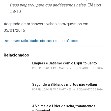
Deus preparou para que andássemos nelas.
Efésios
2.8-10
Adaptado de br.answers.yahoo.com/question em
05/01/2016
C
Destaques
,
Dificuldades Bíblicas
,
Estudos Bíblicos
a
t
e
Relacionados
g
o
Línguas e Batismo com o Espírito Santo
r
POR
PR. JOÃO FLÁVIO MARTINEZ
5 DE AGOSTO DE 2026
i
e
s
Segundo a Bíblia, os mortos não voltam
:
POR
PR. JOÃO FLÁVIO MARTINEZ
5 DE AGOSTO DE 2026
A Vítima e o Líder da seita, tratamentos
diferentes!