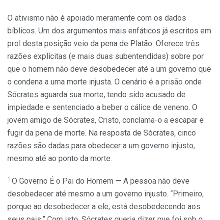
O ativismo não é apoiado meramente com os dados
bíblicos. Um dos argumentos mais enfáticos já escritos em
prol desta posição veio da pena de Platão. Oferece três
razões explícitas (e mais duas subentendidas) sobre por
que o homem não deve desobedecer até a um governo que
o condena a uma morte injusta. O cenário é a prisão onde
Sócrates aguarda sua morte, tendo sido acusado de
impiedade e sentenciado a beber o cálice de veneno. O
jovem amigo de Sócrates, Cristo, conclama-o a escapar e
fugir da pena de morte. Na resposta de Sócrates, cinco
razões são dadas para obedecer a um governo injusto,
mesmo até ao ponto da morte.
1.
O Governo É o Pai do Homem —
A pessoa não deve
desobedecer até mesmo a um governo injusto. “Primeiro,
porque ao desobedecer a ele, está desobedecendo aos
seus pais.” Com isto, Sócrates queria dizer que foi sob o