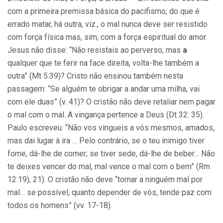
com a primeira premissa básica do pacifismo, do que é
errado matar, há outra, viz., o mal nunca deve ser resistido
com força física mas, sim, com a força espiritual do amor.
Jesus não disse: “Não resistais ao perverso; mas
a
qualquer que te ferir na face direita, volta-lhe também a
outra” (Mt 5:39)? Cristo não ensinou também nesta
passagem: “Se alguém te obrigar a andar uma milha, vai
com ele duas” (v. 41)? O cristão não deve retaliar nem pagar
o mal com o mal. A vingança pertence a Deus (Dt 32: 35).
Paulo escreveu: “Não vos vingueis a vós mesmos, amados,
mas dai lugar à ira … Pelo contrário, se o teu inimigo tiver
fome, dá-lhe de comer; se tiver sede, dá-lhe de beber… Não
te deixes vencer do mal, mal vence o mal com o bem” (Rm
12:19), 21). O cristão não deve “tornar a ninguém mal por
mal… se possível, quanto depender de vós, tende paz com
todos os homens” (vv. 17-18).