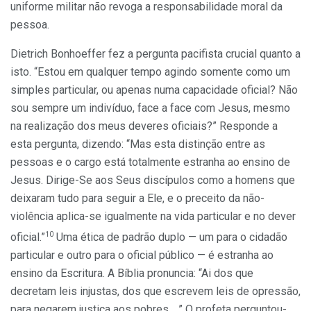
uniforme militar não revoga a responsabilidade moral da
pessoa.
Dietrich Bonhoeffer fez a pergunta pacifista crucial quanto a
isto. “Estou em qualquer tempo agindo somente como um
simples particular, ou apenas numa capacidade oficial? Não
sou sempre um indivíduo, face a face com Jesus, mesmo
na realização dos meus deveres oficiais?” Responde a
esta pergunta, dizendo: “Mas esta distinção entre as
pessoas e o cargo está totalmente estranha ao ensino de
Jesus. Dirige-Se aos Seus discípulos como a homens que
deixaram tudo para seguir a Ele, e o preceito da não-
violência aplica-se igualmente na vida particular e no dever
10
oficial.”
Uma ética de padrão duplo — um para o cidadão
particular e outro para o oficial público — é estranha ao
ensino da Escritura. A Bíblia pronuncia: “Ai dos que
decretam leis injustas, dos que escrevem leis de opressão,
para negarem justiça aos pobres… ” O profeta perguntou-