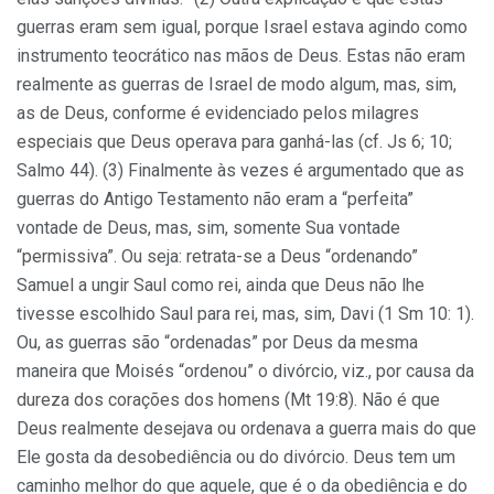
guerras eram sem igual, porque Israel estava agindo como
instrumento teocrático nas mãos de Deus. Estas não eram
realmente as guerras de Israel de modo algum, mas, sim,
as de Deus, conforme é evidenciado pelos milagres
especiais que Deus operava para ganhá-las (cf. Js 6; 10;
Salmo 44). (3) Finalmente às vezes é argumentado que as
guerras do Antigo Testamento não eram a “perfeita”
vontade de Deus, mas, sim, somente Sua vontade
“permissiva”. Ou seja: retrata-se a Deus “ordenando”
Samuel a ungir Saul como rei, ainda que Deus não lhe
tivesse escolhido Saul para rei, mas, sim, Davi (1 Sm 10: 1).
Ou, as guerras são “ordenadas” por Deus da mesma
maneira que Moisés “ordenou” o divórcio, viz., por causa da
dureza dos corações dos homens (Mt 19:8). Não é que
Deus realmente desejava ou ordenava a guerra mais do que
Ele gosta da desobediência ou do divórcio. Deus tem um
caminho melhor do que aquele, que é o da obediência e do