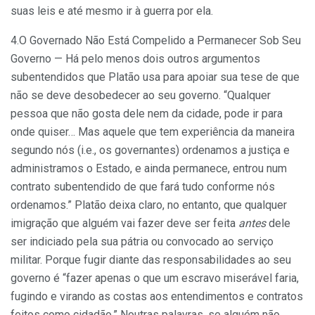
suas leis e até mesmo ir à guerra por ela.
4.O Governado Não Está Compelido a Permanecer Sob Seu
Governo —
Há pelo menos dois outros argumentos
subentendidos que Platão usa para apoiar sua tese de que
não se deve desobedecer ao seu governo. “Qualquer
pessoa que não gosta dele nem da cidade, pode ir para
onde quiser… Mas aquele que tem experiência da maneira
segundo nós (i.e., os governantes) ordenamos a justiça e
administramos o Estado, e ainda permanece, entrou num
contrato subentendido de que fará tudo conforme nós
ordenamos.” Platão deixa claro, no entanto, que qualquer
imigração que alguém vai fazer deve ser feita
antes
dele
ser indiciado pela sua pátria ou convocado ao serviço
militar. Porque fugir diante das responsabilidades ao seu
governo é “fazer apenas o que um escravo miserável faria,
fugindo e virando as costas aos entendimentos e contratos
feitos como cidadão.” Noutras palavras, se alguém não