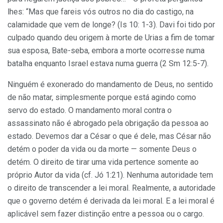
lhes: “Mas que fareis vós outros no dia do castigo, na
calamidade que vem de longe? (Is 10: 1-3). Davi foi tido por
culpado quando deu origem à morte de Urias a fim de tomar
sua esposa, Bate-seba, embora a morte ocorresse numa
batalha enquanto Israel estava numa guerra (2 Sm 12:5-7).
Ninguém é exonerado do mandamento de Deus, no sentido
de não matar, simplesmente porque está agindo como
servo do estado. O mandamento moral contra o
assassinato não é abrogado pela obrigação da pessoa ao
estado. Devemos dar a César o que é dele, mas César não
detém o poder da vida ou da morte — somente Deus o
detém. O direito de tirar uma vida pertence somente ao
próprio Autor da vida (cf. Jó 1:21). Nenhuma autoridade tem
o direito de transcender a lei moral. Realmente, a autoridade
que o governo detém é derivada da lei moral. E a lei moral é
aplicável sem fazer distinção entre a pessoa ou o cargo.