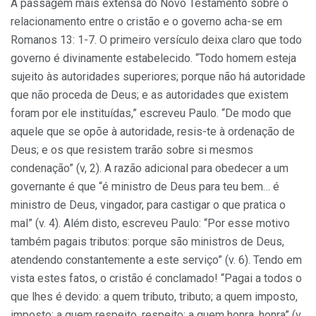
A passagem mais extensa do Novo Testamento sobre o
relacionamento entre o cristão e o governo acha-se em
Romanos 13: 1-7. O primeiro versículo deixa claro que todo
governo é divinamente estabelecido. “Todo homem esteja
sujeito às autoridades superiores; porque não há autoridade
que não proceda de Deus; e as autoridades que existem
foram por ele instituídas,” escreveu Paulo. “De modo que
aquele que se opõe à autoridade, resis-te à ordenação de
Deus; e os que resistem trarão sobre si mesmos
condenação” (v, 2). A razão adicional para obedecer a um
governante é que “é ministro de Deus para teu bem… é
ministro de Deus, vingador, para castigar o que pratica o
mal” (v. 4). Além disto, escreveu Paulo: “Por esse motivo
também pagais tributos: porque são ministros de Deus,
atendendo constantemente a este serviço” (v. 6). Tendo em
vista estes fatos, o cristão é conclamado! “Pagai a todos o
que lhes é devido: a quem tributo, tributo; a quem imposto,
imposto; a quem respeito, respeito; a quem honra, honra” (v.