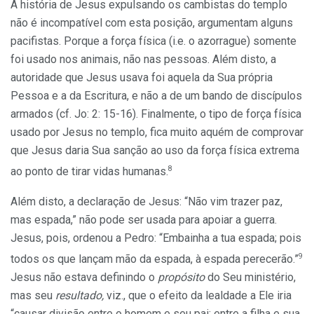
A história de Jesus expulsando os cambistas do templo
não é incompatível com esta posição, argumentam alguns
pacifistas. Porque a força física (i.e. o azorrague) somente
foi usado nos animais, não nas pessoas. Além disto, a
autoridade que Jesus usava foi aquela da Sua própria
Pessoa e a da Escritura, e não a de um bando de discípulos
armados (cf. Jo: 2: 15-16). Finalmente, o tipo de força física
usado por Jesus no templo, fica muito aquém de comprovar
que Jesus daria Sua sanção ao uso da força física extrema
8
ao ponto de tirar vidas humanas.
Além disto, a declaração de Jesus: “Não vim trazer paz,
mas espada,” não pode ser usada para apoiar a guerra.
Jesus, pois, ordenou a Pedro: “Embainha a tua espada; pois
9
todos os que lançam mão da espada, à espada perecerão.”
Jesus não estava definindo o
propósito
do Seu ministério,
mas seu
resultado,
viz., que o efeito da lealdade a Ele iria
“causar divisão entre o homem e seu pai; entre a filha e sua