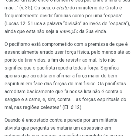
mãe…” (v. 35). Ou seja: o
efeito
do ministério de Cristo é
frequentemente dividir famílias como por uma “espada”
(Lucas 12: 51 usa a palavra “divisão” ao invés de “espada”),
ainda que esta não seja
a
intenção
da Sua vinda.
O pacifismo está comprometido com a premissa de que é
essencialmente errado usar força física, pelo menos até ao
ponto de tirar vidas, a fim de resistir ao mal. Isto não
significa que o pacifista repudia toda a força. Significa
apenas que acredita em afirmar a força maior do bem
espiritual em face das forças do mal físico. Os pacifistas
acreditam basicamente que “a nossa luta não é contra o
sangue e a carne, e, sim, contra … as forças espirituais do
mal, nas regiões celestes” (Ef. 6:12).
Quando é encostado contra a parede por um militante
ativista que pergunta se mataria um assassino em
potencial da sua esposa, o pacifista completo às vezes