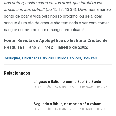
aos outros; assim como eu vos amei, que também vos
ameis uns aos outros
” (Jo 15:13; 13:34). Devemos amar ao
ponto de doar a vida para nosso próximo, ou seja, doar
sangue é um ato de amor e não tem nada a ver com comer
sangue ou mesmo usar o sangue em rituais!
Fonte: Revista de Apologética do Instituto Cristão de
Pesquisas – ano 7 – n°42 – janeiro de 2002
C
Destaques
,
Dificuldades Bíblicas
,
Estudos Bíblicos
,
HotNews
a
t
e
Relacionados
g
o
Línguas e Batismo com o Espírito Santo
r
POR
PR. JOÃO FLÁVIO MARTINEZ
5 DE AGOSTO DE 2026
i
e
s
Segundo a Bíblia, os mortos não voltam
:
POR
PR. JOÃO FLÁVIO MARTINEZ
5 DE AGOSTO DE 2026