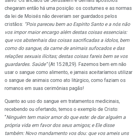
salvo. Os anciãos de Jerusalém e demais apóstolos
chegaram então há uma posição: os costumes e as normas
da lei de Moisés não deveriam ser guardados pelos
cristãos:
“Pois pareceu bem ao Espírito Santo e a nós não
vos impor maior encargo além destas coisas essenciais:
que vos abstenhais das coisas sacrificadas a ídolos, bem
como do sangue, da carne de animais sufocados e das
relações sexuais ilícitas; destas coisas fareis bem se vos
guardardes. Saúde”
(At 15.28,29). Fazemos bem em não
usar o sangue como alimento, e jamais aceitaríamos utilizar
o sangue de animais como ato litúrgico, como faziam os
romanos em suas cerimônias pagãs!
Quanto ao uso do sangue em tratamentos medicinais,
recebendo ou ofertando, temos o exemplo de Cristo:
“
Ninguém tem maior amor do que este: de dar alguém a
própria vida em favor dos seus amigos; e Ele disse
também: Novo mandamento vos dou: que vos ameis uns