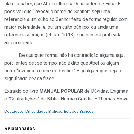
claro, a saber, que Abel cultuou a Deus antes de Enos. É
possível que “invocar o nome do Senhor” seja uma
referência a um culto ao Senhor feito de forma regular, com
maior solenidade, e, ou, um culto público, ou ainda uma
referência à oração (cf. Rm 10.13), que não era praticada
anteriormente.
De qualquer forma, não há contradição alguma aqui,
pois, antes desse tempo, não
é
dito que Abel ou algum
outro “invocou o nome do Senhor” – qualquer que seja o
significado dessa frase.
Extraído do livro
MANUAL POPULAR
de Dúvidas, Enigmas
e “Contradições” da Bíblia. Norman Geisler – Thomas Howe
C
Destaques
,
Dificuldades Bíblicas
,
Estudos Bíblicos
a
t
e
Relacionados
g