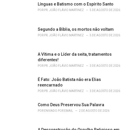
o
Línguas e Batismo com o Espírito Santo
r
POR
PR. JOÃO FLÁVIO MARTINEZ
5 DE AGOSTO DE 2026
i
e
s
Segundo a Bíblia, os mortos não voltam
:
POR
PR. JOÃO FLÁVIO MARTINEZ
5 DE AGOSTO DE 2026
A Vítima e o Líder da seita, tratamentos
diferentes!
POR
PR. JOÃO FLÁVIO MARTINEZ
3 DE AGOSTO DE 2026
É Fato: João Batista não era Elias
reencarnado
POR
PR. JOÃO FLÁVIO MARTINEZ
3 DE AGOSTO DE 2026
Como Deus Preservou Sua Palavra
POR
ENVIADO POR EMAIL
2 DE AGOSTO DE 2026
A Desconstrução do Orgulho Religioso em