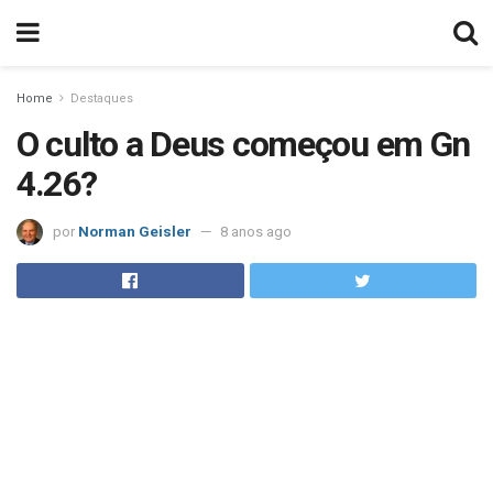
Home
Destaques
O culto a Deus começou em Gn
4.26?
por
Norman Geisler
8 anos ago