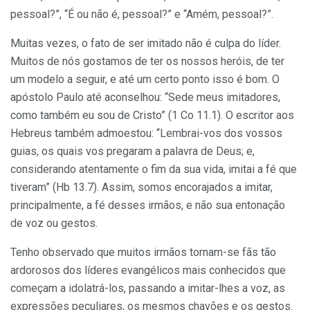
pessoal?”, “É ou não é, pessoal?” e “Amém, pessoal?”.
Muitas vezes, o fato de ser imitado não é culpa do líder.
Muitos de nós gostamos de ter os nossos heróis, de ter
um modelo a seguir, e até um certo ponto isso é bom. O
apóstolo Paulo até aconselhou: “Sede meus imitadores,
como também eu sou de Cristo” (1 Co 11.1). O escritor aos
Hebreus também admoestou: “Lembrai-vos dos vossos
guias, os quais vos pregaram a palavra de Deus; e,
considerando atentamente o fim da sua vida, imitai a fé que
tiveram” (Hb 13.7). Assim, somos encorajados a imitar,
principalmente, a fé desses irmãos, e não sua entonação
de voz ou gestos.
Tenho observado que muitos irmãos tornam-se fãs tão
ardorosos dos líderes evangélicos mais conhecidos que
começam a idolatrá-los, passando a imitar-lhes a voz, as
expressões peculiares, os mesmos chavões e os gestos.