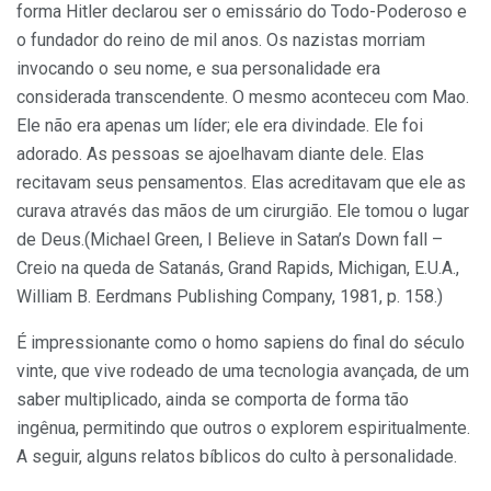
forma Hitler declarou ser o emissário do Todo-Poderoso e
o fundador do reino de mil anos. Os nazistas morriam
invocando o seu nome, e sua personalidade era
considerada transcendente. O mesmo aconteceu com Mao.
Ele não era apenas um líder; ele era divindade. Ele foi
adorado. As pessoas se ajoelhavam diante dele. Elas
recitavam seus pensamentos. Elas acreditavam que ele as
curava através das mãos de um cirurgião. Ele tomou o lugar
de Deus.(Michael Green, I Believe in Satan’s Down fall –
Creio na queda de Satanás, Grand Rapids, Michigan, E.U.A.,
William B. Eerdmans Publishing Company, 1981, p. 158.)
É impressionante como o homo sapiens do final do século
vinte, que vive rodeado de uma tecnologia avançada, de um
saber multiplicado, ainda se comporta de forma tão
ingênua, permitindo que outros o explorem espiritualmente.
A seguir, alguns relatos bíblicos do culto à personalidade.