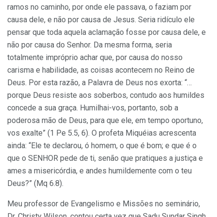
ramos no caminho, por onde ele passava, o faziam por
causa dele, e não por causa de Jesus. Seria ridículo ele
pensar que toda aquela aclamação fosse por causa dele, e
não por causa do Senhor. Da mesma forma, seria
totalmente impróprio achar que, por causa do nosso
carisma e habilidade, as coisas acontecem no Reino de
Deus. Por esta razão, a Palavra de Deus nos exorta: “…
porque Deus resiste aos soberbos, contudo aos humildes
concede a sua graça. Humilhai-vos, portanto, sob a
poderosa mão de Deus, para que ele, em tempo oportuno,
vos exalte” (1 Pe 5.5, 6). O profeta Miquéias acrescenta
ainda: “Ele te declarou, ó homem, o que é bom; e que é o
que o SENHOR pede de ti, senão que pratiques a justiça e
ames a misericórdia, e andes humildemente com o teu
Deus?” (Mq 6.8).
Meu professor de Evangelismo e Missões no seminário,
Dr. Christy Wilson, contou certa vez que Sadu Sundar Singh,