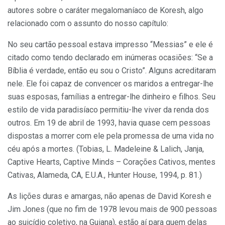
autores sobre o caráter megalomaníaco de Koresh, algo
relacionado com o assunto do nosso capítulo:
No seu cartão pessoal estava impresso “Messias” e ele é
citado como tendo declarado em inúmeras ocasiões: “Se a
Bíblia é verdade, então eu sou o Cristo”. Alguns acreditaram
nele. Ele foi capaz de convencer os maridos a entregar-lhe
suas esposas, famílias a entregar-lhe dinheiro e filhos. Seu
estilo de vida paradisíaco permitiu-lhe viver da renda dos
outros. Em 19 de abril de 1993, havia quase cem pessoas
dispostas a morrer com ele pela promessa de uma vida no
céu após a mortes. (Tobias, L. Madeleine & Lalich, Janja,
Captive Hearts, Captive Minds – Corações Cativos, mentes
Cativas, Alameda, CA, E.U.A., Hunter House, 1994, p. 81.)
As lições duras e amargas, não apenas de David Koresh e
Jim Jones (que no fim de 1978 levou mais de 900 pessoas
ao suicídio coletivo, na Guiana), estão aí para quem delas