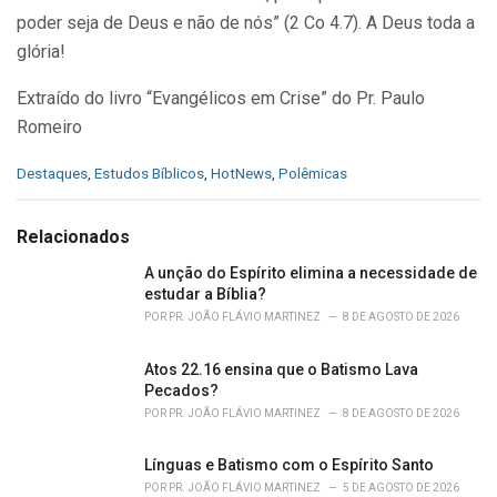
poder seja de Deus e não de nós” (2 Co 4.7). A Deus toda a
glória!
Extraído do livro “Evangélicos em Crise” do Pr. Paulo
Romeiro
C
Destaques
,
Estudos Bíblicos
,
HotNews
,
Polêmicas
a
t
e
Relacionados
g
o
A unção do Espírito elimina a necessidade de
r
estudar a Bíblia?
i
POR
PR. JOÃO FLÁVIO MARTINEZ
8 DE AGOSTO DE 2026
e
s
Atos 22.16 ensina que o Batismo Lava
:
Pecados?
POR
PR. JOÃO FLÁVIO MARTINEZ
8 DE AGOSTO DE 2026
Línguas e Batismo com o Espírito Santo
POR
PR. JOÃO FLÁVIO MARTINEZ
5 DE AGOSTO DE 2026