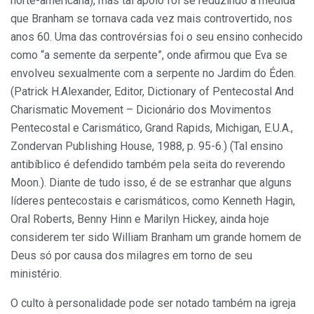
norte-americana), mas tal apoio foi se reduzindo à medida
que Branham se tornava cada vez mais controvertido, nos
anos 60. Uma das controvérsias foi o seu ensino conhecido
como “a semente da serpente”, onde afirmou que Eva se
envolveu sexualmente com a serpente no Jardim do Éden.
(Patrick H.Alexander, Editor, Dictionary of Pentecostal And
Charismatic Movement – Dicionário dos Movimentos
Pentecostal e Carismático, Grand Rapids, Michigan, E.U.A.,
Zondervan Publishing House, 1988, p. 95-6.) (Tal ensino
antibíblico é defendido também pela seita do reverendo
Moon.). Diante de tudo isso, é de se estranhar que alguns
líderes pentecostais e carismáticos, como Kenneth Hagin,
Oral Roberts, Benny Hinn e Marilyn Hickey, ainda hoje
considerem ter sido William Branham um grande homem de
Deus só por causa dos milagres em torno de seu
ministério.
O culto à personalidade pode ser notado também na igreja