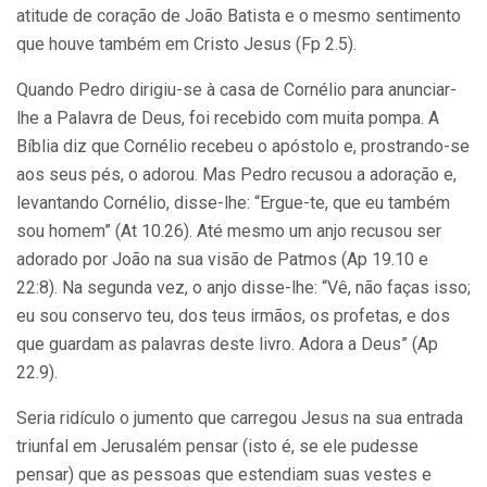
atitude de coração de João Batista e o mesmo sentimento
que houve também em Cristo Jesus (Fp 2.5).
Quando Pedro dirigiu-se à casa de Cornélio para anunciar-
lhe a Palavra de Deus, foi recebido com muita pompa. A
Bíblia diz que Cornélio recebeu o apóstolo e, prostrando-se
aos seus pés, o adorou. Mas Pedro recusou a adoração e,
levantando Cornélio, disse-lhe: “Ergue-te, que eu também
sou homem” (At 10.26). Até mesmo um anjo recusou ser
adorado por João na sua visão de Patmos (Ap 19.10 e
22:8). Na segunda vez, o anjo disse-lhe: “Vê, não faças isso;
eu sou conservo teu, dos teus irmãos, os profetas, e dos
que guardam as palavras deste livro. Adora a Deus” (Ap
22.9).
Seria ridículo o jumento que carregou Jesus na sua entrada
triunfal em Jerusalém pensar (isto é, se ele pudesse
pensar) que as pessoas que estendiam suas vestes e