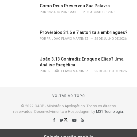
Como Deus Preservou Sua Palavra
POR
ENVIADO POR EMAIL
2 DE AGOSTO DE 2026
Provérbios 31.6 e 7 autoriza a embriagues?
POR
PR. JOÃO FLÁVIO MARTINEZ
25 DE JULHO DE 2026
João 3.13 Contradiz Enoque e Elias? Uma
Análise Exegética
POR
PR. JOÃO FLÁVIO MARTINEZ
25 DE JULHO DE 2026
VOLTAR AO TOPO
© 2022 CACP - Ministério Apologético. Todos os direitos
reservados. Desenvolvimento e Hospedagem by
M31 Tecnologia
.