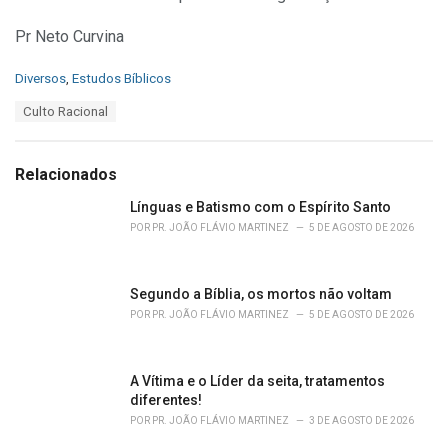
Pr Neto Curvina
C
Diversos
,
Estudos Bíblicos
a
T
Culto Racional
t
a
e
g
g
s
o
Relacionados
:
r
i
Línguas e Batismo com o Espírito Santo
e
POR
PR. JOÃO FLÁVIO MARTINEZ
5 DE AGOSTO DE 2026
s
:
Segundo a Bíblia, os mortos não voltam
POR
PR. JOÃO FLÁVIO MARTINEZ
5 DE AGOSTO DE 2026
A Vítima e o Líder da seita, tratamentos
diferentes!
POR
PR. JOÃO FLÁVIO MARTINEZ
3 DE AGOSTO DE 2026