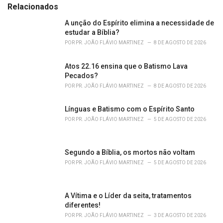
e
Relacionados
g
o
A unção do Espírito elimina a necessidade de
r
estudar a Bíblia?
i
POR
PR. JOÃO FLÁVIO MARTINEZ
8 DE AGOSTO DE 2026
e
s
Atos 22.16 ensina que o Batismo Lava
:
Pecados?
POR
PR. JOÃO FLÁVIO MARTINEZ
8 DE AGOSTO DE 2026
Línguas e Batismo com o Espírito Santo
POR
PR. JOÃO FLÁVIO MARTINEZ
5 DE AGOSTO DE 2026
Segundo a Bíblia, os mortos não voltam
POR
PR. JOÃO FLÁVIO MARTINEZ
5 DE AGOSTO DE 2026
A Vítima e o Líder da seita, tratamentos
diferentes!
POR
PR. JOÃO FLÁVIO MARTINEZ
3 DE AGOSTO DE 2026