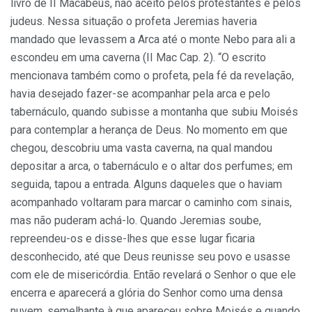
livro de II Macabeus, não aceito pelos protestantes e pelos
judeus. Nessa situação o profeta Jeremias haveria
mandado que levassem a Arca até o monte Nebo para ali a
escondeu em uma caverna (II Mac Cap. 2). “O escrito
mencionava também como o profeta, pela fé da revelação,
havia desejado fazer-se acompanhar pela arca e pelo
tabernáculo, quando subisse a montanha que subiu Moisés
para contemplar a herança de Deus. No momento em que
chegou, descobriu uma vasta caverna, na qual mandou
depositar a arca, o tabernáculo e o altar dos perfumes; em
seguida, tapou a entrada. Alguns daqueles que o haviam
acompanhado voltaram para marcar o caminho com sinais,
mas não puderam achá-lo. Quando Jeremias soube,
repreendeu-os e disse-lhes que esse lugar ficaria
desconhecido, até que Deus reunisse seu povo e usasse
com ele de misericórdia. Então revelará o Senhor o que ele
encerra e aparecerá a glória do Senhor como uma densa
nuvem, semelhante à que apareceu sobre Moisés e quando