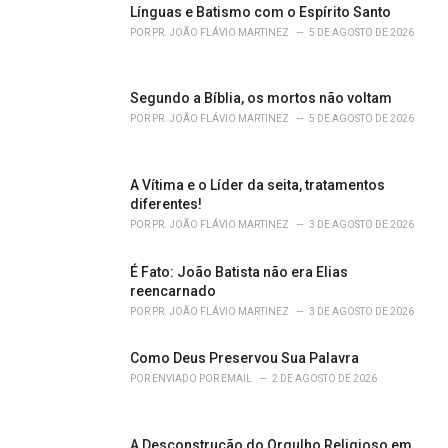
o
Línguas e Batismo com o Espírito Santo
r
POR
PR. JOÃO FLÁVIO MARTINEZ
5 DE AGOSTO DE 2026
i
e
s
Segundo a Bíblia, os mortos não voltam
:
POR
PR. JOÃO FLÁVIO MARTINEZ
5 DE AGOSTO DE 2026
A Vítima e o Líder da seita, tratamentos
diferentes!
POR
PR. JOÃO FLÁVIO MARTINEZ
3 DE AGOSTO DE 2026
É Fato: João Batista não era Elias
reencarnado
POR
PR. JOÃO FLÁVIO MARTINEZ
3 DE AGOSTO DE 2026
Como Deus Preservou Sua Palavra
POR
ENVIADO POR EMAIL
2 DE AGOSTO DE 2026
A Desconstrução do Orgulho Religioso em