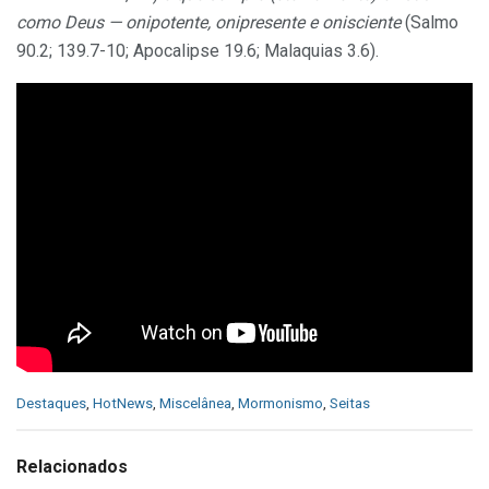
como Deus — onipotente, onipresente e onisciente
(Salmo
90.2; 139.7-10; Apocalipse 19.6; Malaquias 3.6).
C
Destaques
,
HotNews
,
Miscelânea
,
Mormonismo
,
Seitas
a
t
e
Relacionados
g