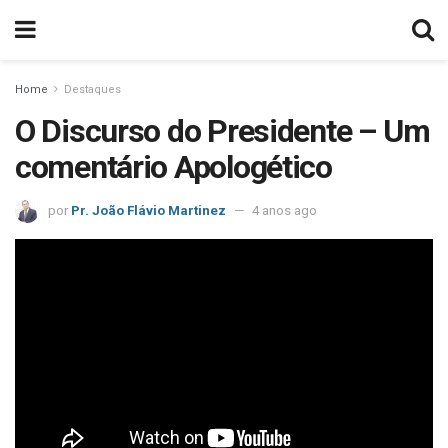
Home
Destaques
O Discurso do Presidente – Um
comentário Apologético
por
Pr. João Flávio Martinez
4 anos ago