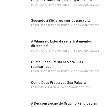
r
POR
PR. JOÃO FLÁVIO MARTINEZ
5 DE AGOSTO DE 2026
i
e
s
Segundo a Bíblia, os mortos não voltam
:
POR
PR. JOÃO FLÁVIO MARTINEZ
5 DE AGOSTO DE 2026
A Vítima e o Líder da seita, tratamentos
diferentes!
POR
PR. JOÃO FLÁVIO MARTINEZ
3 DE AGOSTO DE 2026
É Fato: João Batista não era Elias
reencarnado
POR
PR. JOÃO FLÁVIO MARTINEZ
3 DE AGOSTO DE 2026
Como Deus Preservou Sua Palavra
POR
ENVIADO POR EMAIL
2 DE AGOSTO DE 2026
A Desconstrução do Orgulho Religioso em