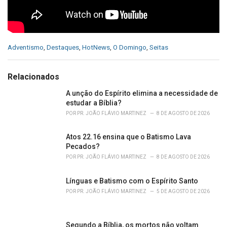
C
Adventismo
,
Destaques
,
HotNews
,
O Domingo
,
Seitas
a
t
e
Relacionados
g
o
A unção do Espírito elimina a necessidade de
r
estudar a Bíblia?
i
POR
PR. JOÃO FLÁVIO MARTINEZ
8 DE AGOSTO DE 2026
e
s
Atos 22.16 ensina que o Batismo Lava
:
Pecados?
POR
PR. JOÃO FLÁVIO MARTINEZ
8 DE AGOSTO DE 2026
Línguas e Batismo com o Espírito Santo
POR
PR. JOÃO FLÁVIO MARTINEZ
5 DE AGOSTO DE 2026
Segundo a Bíblia, os mortos não voltam