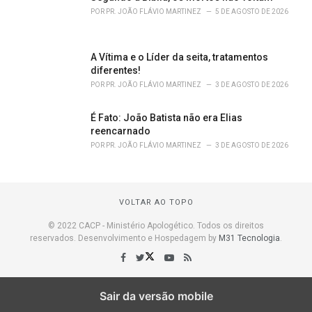
POR
PR. JOÃO FLÁVIO MARTINEZ
5 DE AGOSTO DE 2026
A Vítima e o Líder da seita, tratamentos
diferentes!
POR
PR. JOÃO FLÁVIO MARTINEZ
3 DE AGOSTO DE 2026
É Fato: João Batista não era Elias
reencarnado
POR
PR. JOÃO FLÁVIO MARTINEZ
3 DE AGOSTO DE 2026
VOLTAR AO TOPO
© 2022 CACP - Ministério Apologético. Todos os direitos
reservados. Desenvolvimento e Hospedagem by
M31 Tecnologia
.
Sair da versão mobile