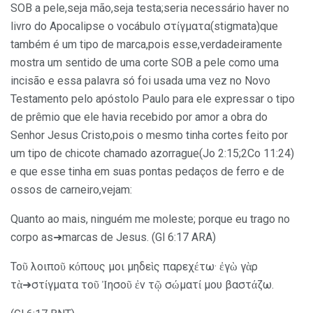
SOB a pele,seja mão,seja testa;seria necessário haver no
livro do Apocalipse o vocábulo στίγματα(stigmata)que
também é um tipo de marca,pois esse,verdadeiramente
mostra um sentido de uma corte SOB a pele como uma
incisão e essa palavra só foi usada uma vez no Novo
Testamento pelo apóstolo Paulo para ele expressar o tipo
de prêmio que ele havia recebido por amor a obra do
Senhor Jesus Cristo,pois o mesmo tinha cortes feito por
um tipo de chicote chamado azorrague(Jo 2:15;2Co 11:24)
e que esse tinha em suas pontas pedaços de ferro e de
ossos de carneiro,vejam:
Quanto ao mais, ninguém me moleste; porque eu trago no
corpo as➜marcas de Jesus. (Gl 6:17 ARA)
Τοῦ λοιποῦ κόπους μοι μηδεὶς παρεχέτω· ἐγὼ γὰρ
τὰ➜στίγματα τοῦ Ἰησοῦ ἐν τῷ σώματί μου βαστάζω.