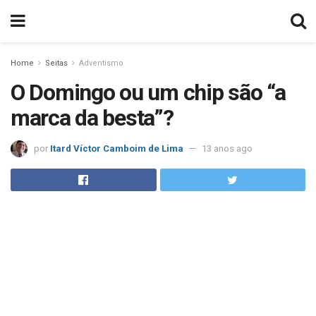
Home
Seitas
Adventismo
O Domingo ou um chip são “a
marca da besta”?
por
Itard Víctor Camboim de Lima
13 anos ago