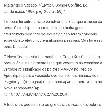
exaltando o Sábado…”(Livro: O Grande Conflito, Ed.
condensada, 1992, pag. 267 e 269) ”.
Também há outro ensino ou advertência de que a marca da
besta é um chip e isso tem deixado muita gente
aterrorizada pelo fato de alguns países terem colocado
esse objeto eletrônico em algumas pessoas. Mas há essa
possibilidade?
O Novo Testamento foi escrito em Grego Koinê e não em
português,e é justamente isso que veremos ao examinar o
verdadeiro significado da palavra MARCA no livro do
Apocalipse,pois o vocábulo que consta nos manuscritos
é➜χάραγμα(charagma) e o mesmo aparece sete vezes no
Novo Testamento(Ap
13:16;13:17;14:9;14:11,16:2;19:20;20:4):
A todos, os pequenos e os grandes, os ricos e os pobres,