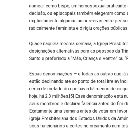
nomear, como bispo, um homossexual praticante 
decisão, os episcopais também elegeram como 
explicitamente algumas uniões-civis entre pess
radicalmente feminista e dirigiu orações pública
Quase naquela mesma semana, a Igreja Presbite
designações alternativas para as pessoas da Trin
Santo e preferindo a “Mãe, Criança e Ventre” ou “
Essas denominações — e todas as outras que já 
estão declinando até ao ponto de total irrelevân
cerca de metade do que havia há menos de cinqüe
hoje, há 2,3 milhões.[5] Essa denominação está n
seus membros e declarar falência antes do fim d
Exatamente uma semana antes de votar em favor 
Igreja Presbiteriana dos Estados Unidos da Amé
seus funcionários e cortes no orçamento num tot