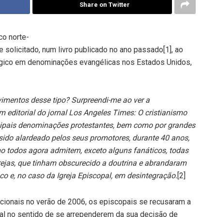
Share on Twitter
co norte-
e solicitado, num livro publicado no ano passado[1], ao
lógico em denominações evangélicas nos Estados Unidos,
vimentos desse tipo? Surpreendi-me ao ver a
 editorial do jornal Los Angeles Times: O cristianismo
incipais denominações protestantes, bem como por grandes
sido alardeado pelos seus promotores, durante 40 anos,
mo todos agora admitem, exceto alguns fanáticos, todas
grejas, que tinham obscurecido a doutrina e abrandaram
co e, no caso da Igreja Episcopal, em desintegração.
[2]
acionais no verão de 2006, os episcopais se recusaram a
l no sentido de se arrependerem da sua decisão de