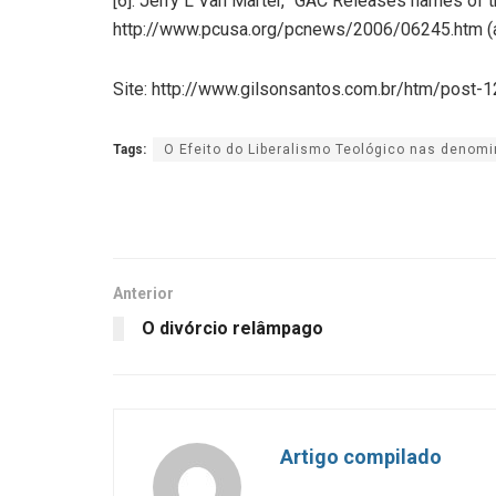
[6]. Jerry L Van Marter, “GAC Releases names of t
http://www.pcusa.org/pcnews/2006/06245.htm (
Site: http://www.gilsonsantos.com.br/htm/post-1
Tags:
O Efeito do Liberalismo Teológico nas denom
Anterior
O divórcio relâmpago
Artigo compilado