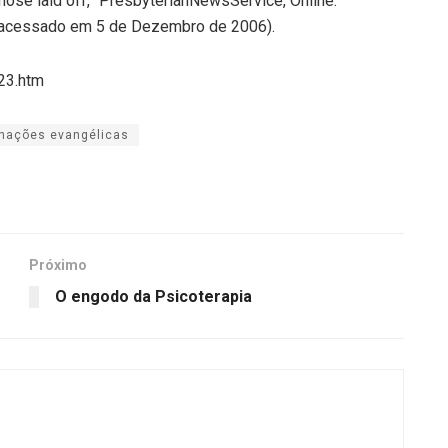
hose laid off,” PresbyterianNewsService, Online:
acessado em 5 de Dezembro de 2006).
23.htm
inações evangélicas
Próximo
O engodo da Psicoterapia