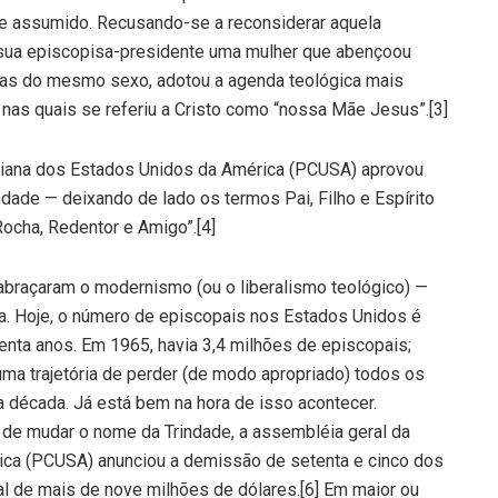
e assumido. Recusando-se a reconsiderar aquela
sua episcopisa-presidente uma mulher que abençoou
oas do mesmo sexo, adotou a agenda teológica mais
s nas quais se referiu a Cristo como “nossa Mãe Jesus”.[3]
riana dos Estados Unidos da América (PCUSA) aprovou
dade — deixando de lado os termos Pai, Filho e Espírito
Rocha, Redentor e Amigo”.[4]
abraçaram o modernismo (ou o liberalismo teológico) —
cia. Hoje, o número de episcopais nos Estados Unidos é
nta anos. Em 1965, havia 3,4 milhões de episcopais;
uma trajetória de perder (de modo apropriado) todos os
a década. Já está bem na hora de isso acontecer.
de mudar o nome da Trindade, a assembléia geral da
rica (PCUSA) anunciou a demissão de setenta e cinco dos
al de mais de nove milhões de dólares.[6] Em maior ou