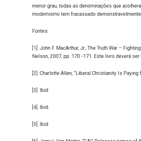
menor grau, todas as denominações que acolher
modernismo tem fracassado demonstravelmente 
Fontes:
[1]. John F. MacArthur, Jr.; The Truth War – Fighti
Nelson, 2007, pp. 170 -171. Este livro deverá se
[2]. Charlotte Allen, “Liberal Christianity Is Payin
[3]. Ibid.
[4]. Ibid.
[5]. Ibid.