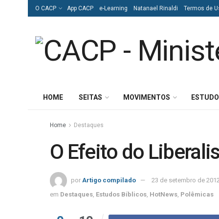
O CACP
App CACP
e-Learning
Natanael Rinaldi
Termos de U
HOME
SEITAS
MOVIMENTOS
ESTUDO
Home
Destaques
O Efeito do Liberal
por
Artigo compilado
23 de setembro de 201
em
Destaques
,
Estudos Bíblicos
,
HotNews
,
Polêmicas