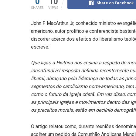
0
10
Share on Facebook
SHARES
VIEWS
John F. MacArthur Jr, conhecido ministro evangéli
americano, autor prolífico e conferencista bastant
discorrer acerca dos efeitos do liberalismo teo
escreve:
Que lição a História nos ensina a respeito de mo
inconfundível resposta definida recentemente num
liberal, abraçado pela liderança de todas as pr
segmentos do catolicismo norte-americano, tem 
como o futuro da igreja cristã. Em vez disso, co
as principais igrejas e movimentos dentro das i
os preceitos morais, estão em declínio demográfi
O artigo relatou como, durante reuniões denomin
acolher um pedido da Comunhão Anglicana Mundia