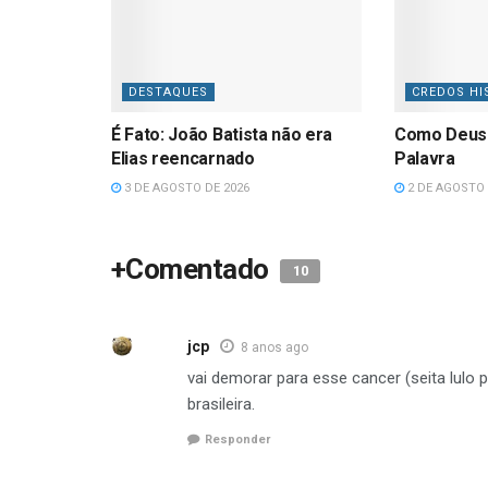
DESTAQUES
CREDOS HI
É Fato: João Batista não era
Como Deus
Elias reencarnado
Palavra
3 DE AGOSTO DE 2026
2 DE AGOSTO 
+Comentado
10
jcp
8 anos ago
vai demorar para esse cancer (seita lul
brasileira.
Responder