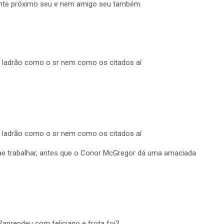
ente próximo seu e nem amigo seu também.
 ladrão como o sr nem como os citados aí
 ladrão como o sr nem como os citados aí
, vae trabalhar, antes que o Conor McGregor dá uma amaciada
aprendeu com feliciano e frota foi?