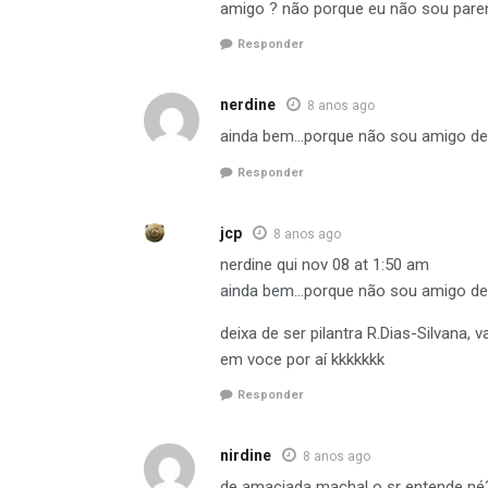
amigo ? não porque eu não sou par
Responder
nerdine
8 anos ago
ainda bem…porque não sou amigo de
Responder
jcp
8 anos ago
nerdine qui nov 08 at 1:50 am
ainda bem…porque não sou amigo de
deixa de ser pilantra R.Dias-Silvana
em voce por aí kkkkkkk
Responder
nirdine
8 anos ago
de amaciada machal o sr entende né?