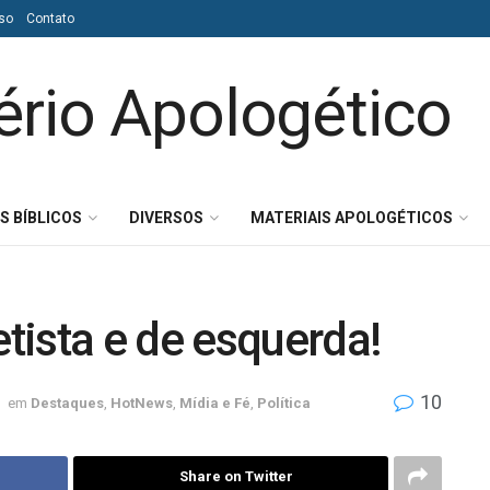
so
Contato
S BÍBLICOS
DIVERSOS
MATERIAIS APOLOGÉTICOS
tista e de esquerda!
10
em
Destaques
,
HotNews
,
Mídia e Fé
,
Política
Share on Twitter