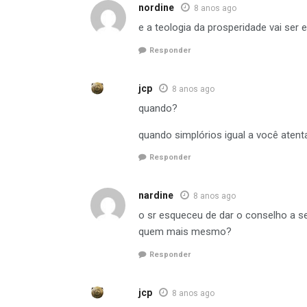
nordine
8 anos ago
e a teologia da prosperidade vai ser
Responder
jcp
8 anos ago
quando?
quando simplórios igual a você atent
Responder
nardine
8 anos ago
o sr esqueceu de dar o conselho a s
quem mais mesmo?
Responder
jcp
8 anos ago