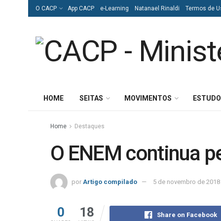
O CACP
App CACP
e-Learning
Natanael Rinaldi
Termos de U
HOME
SEITAS
MOVIMENTOS
ESTUDO
Home
Destaques
O ENEM continua pe
por
Artigo compilado
5 de novembro de 2018
0
18
Share on Facebook