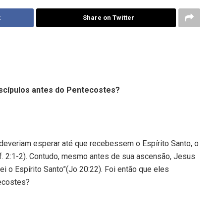
k
Share on Twitter
iscípulos antes do Pentecostes?
deveriam esperar até que recebessem o Espírito Santo, o
cf. 2:1-2). Contudo, mesmo antes de sua ascensão, Jesus
i o Espírito Santo”(Jo 20:22). Foi então que eles
tecostes?