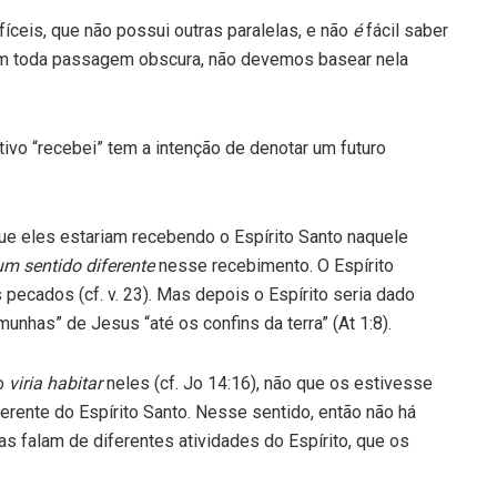
íceis, que não possui outras paralelas, e não
é
fácil saber
om toda passagem obscura, não devemos basear nela
ivo “recebei” tem a intenção de denotar um futuro
e eles estariam recebendo o Espírito Santo naquele
um sentido diferente
nesse recebimento. O Espírito
ecados (cf. v. 23). Mas depois o Espírito seria dado
unhas” de Jesus “até os confins da terra” (At 1:8).
to
viria habitar
neles (cf. Jo 14:16), não que os estivesse
iferente do Espírito Santo. Nesse sentido, então não há
as falam de diferentes atividades do Espírito, que os