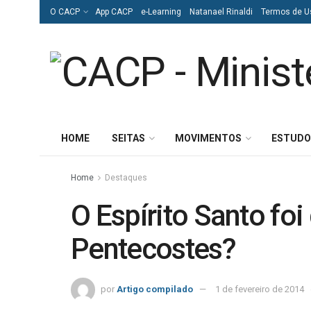
O CACP
App CACP
e-Learning
Natanael Rinaldi
Termos de U
HOME
SEITAS
MOVIMENTOS
ESTUDO
Home
Destaques
O Espírito Santo fo
Pentecostes?
por
Artigo compilado
1 de fevereiro de 2014