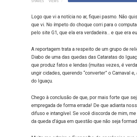
SHARES
VIEWS
Logo que vi a notícia no ar, fiquei pasmo. Não quis
que vi. No ímpeto do choque corri para o computad
pelo site G1, que ela era verdadeira… e que era e
A reportagem trata a respeito de um grupo de re
Diabo de uma das quedas das Cataratas do Iguaçu
que produz fatos e lendas (muitas vezes, é verda
ungir cidades, querendo “converter” o Carnaval e
do Iguaçu.
Chego à conclusão de que, por mais forte que se
empregada de forma errada! De que adianta nossa
difuso e intangível. Se você discorda de mim, m
da queda d’água em questão que não seja formada