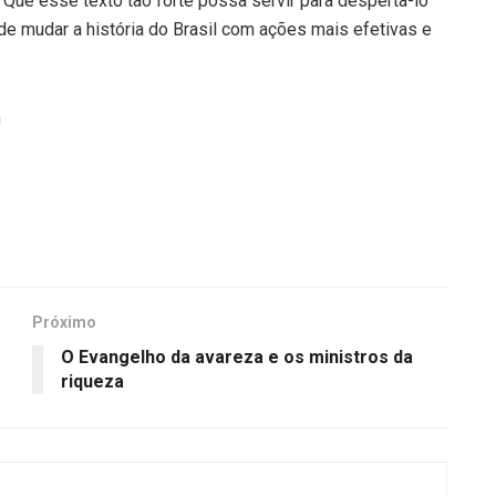
ue esse texto tão forte possa servir para desperta-lo
 de mudar a história do Brasil com ações mais efetivas e
.
m
Próximo
O Evangelho da avareza e os ministros da
riqueza