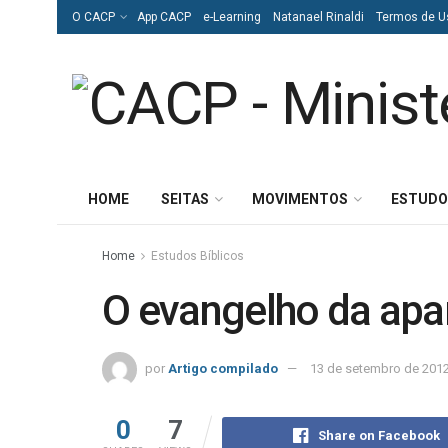
O CACP
App CACP
e-Learning
Natanael Rinaldi
Termos de U
HOME
SEITAS
MOVIMENTOS
ESTUDO
Home
Estudos Bíblicos
O evangelho da apa
por
Artigo compilado
13 de setembro de 201
0
7
Share on Facebook