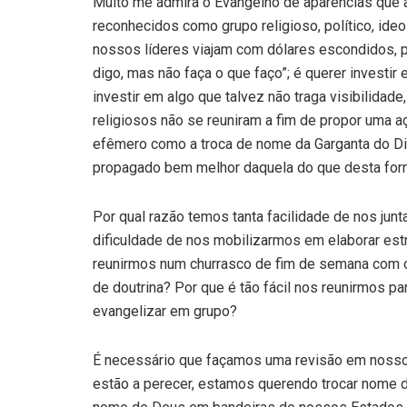
Muito me admira o Evangelho de aparências que a
reconhecidos como grupo religioso, político, ideo
nossos líderes viajam com dólares escondidos, pa
digo, mas não faça o que faço”; é querer investi
investir em algo que talvez não traga visibilidad
religiosos não se reuniram a fim de propor uma aç
efêmero como a troca de nome da Garganta do Di
propagado bem melhor daquela do que desta for
Por qual razão temos tanta facilidade de nos jun
dificuldade de nos mobilizarmos em elaborar estr
reunirmos num churrasco de fim de semana com os
de doutrina? Por que é tão fácil nos reunirmos par
evangelizar em grupo?
É necessário que façamos uma revisão em nossos
estão a perecer, estamos querendo trocar nome de