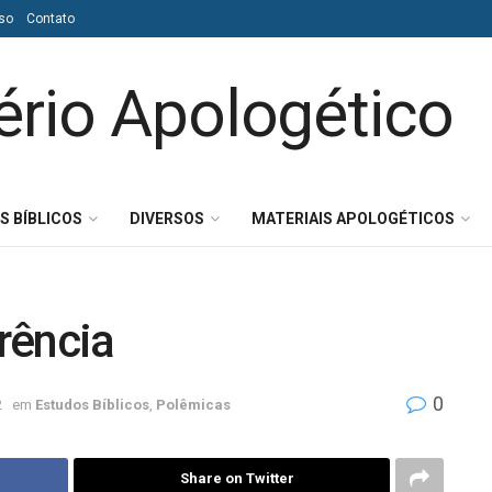
so
Contato
S BÍBLICOS
DIVERSOS
MATERIAIS APOLOGÉTICOS
rência
0
2
em
Estudos Bíblicos
,
Polêmicas
Share on Twitter