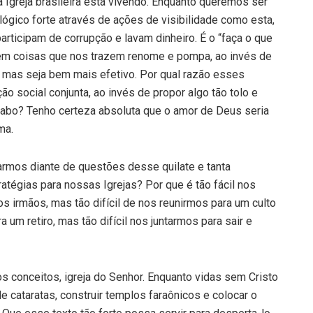
 Igreja brasileira está vivendo. Enquanto queremos ser
lógico forte através de ações de visibilidade como esta,
rticipam de corrupção e lavam dinheiro. É o “faça o que
r em coisas que nos trazem renome e pompa, ao invés de
e, mas seja bem mais efetivo. Por qual razão esses
ão social conjunta, ao invés de propor algo tão tolo e
abo? Tenho certeza absoluta que o amor de Deus seria
ma.
tarmos diante de questões desse quilate e tanta
atégias para nossas Igrejas? Por que é tão fácil nos
 irmãos, mas tão difícil de nos reunirmos para um culto
a um retiro, mas tão difícil nos juntarmos para sair e
 conceitos, igreja do Senhor. Enquanto vidas sem Cristo
 cataratas, construir templos faraônicos e colocar o