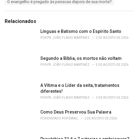
T
O evangelho é pregado às pessoas depois de sua morte?
t
a
e
g
g
s
o
Relacionados
:
r
i
Línguas e Batismo com o Espírito Santo
e
POR
PR. JOÃO FLÁVIO MARTINEZ
5 DE AGOSTO DE 2026
s
:
Segundo a Bíblia, os mortos não voltam
POR
PR. JOÃO FLÁVIO MARTINEZ
5 DE AGOSTO DE 2026
A Vítima e o Líder da seita, tratamentos
diferentes!
POR
PR. JOÃO FLÁVIO MARTINEZ
3 DE AGOSTO DE 2026
Como Deus Preservou Sua Palavra
POR
ENVIADO POR EMAIL
2 DE AGOSTO DE 2026
Provérbios 31.6 e 7 autoriza a embriagues?