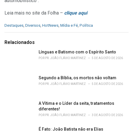
automobilístico”.
Leia mais no site da Folha –
clique aqui
C
Destaques
,
Diversos
,
HotNews
,
Mídia e Fé
,
Política
a
t
e
Relacionados
g
o
Línguas e Batismo com o Espírito Santo
r
POR
PR. JOÃO FLÁVIO MARTINEZ
5 DE AGOSTO DE 2026
i
e
s
Segundo a Bíblia, os mortos não voltam
:
POR
PR. JOÃO FLÁVIO MARTINEZ
5 DE AGOSTO DE 2026
A Vítima e o Líder da seita, tratamentos
diferentes!
POR
PR. JOÃO FLÁVIO MARTINEZ
3 DE AGOSTO DE 2026
É Fato: João Batista não era Elias