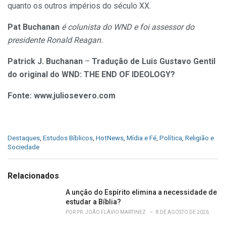
quanto os outros impérios do século XX.
Pat Buchanan
é colunista do WND e foi assessor do
presidente Ronald Reagan.
Patrick J. Buchanan
–
Tradução de Luis Gustavo Gentil
do original do WND: THE END OF IDEOLOGY?
Fonte: www.juliosevero.com
C
Destaques
,
Estudos Bíblicos
,
HotNews
,
Mídia e Fé
,
Política
,
Religião e
a
Sociedade
t
e
g
Relacionados
o
r
A unção do Espírito elimina a necessidade de
i
estudar a Bíblia?
e
POR
PR. JOÃO FLÁVIO MARTINEZ
8 DE AGOSTO DE 2026
s