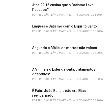
:
Atos 22.16 ensina que o Batismo Lava
Pecados?
POR
PR. JOÃO FLÁVIO MARTINEZ
8 DE AGOSTO DE 2026
Línguas e Batismo com o Espírito Santo
POR
PR. JOÃO FLÁVIO MARTINEZ
5 DE AGOSTO DE 2026
Segundo a Bíblia, os mortos não voltam
POR
PR. JOÃO FLÁVIO MARTINEZ
5 DE AGOSTO DE 2026
A Vítima e o Líder da seita, tratamentos
diferentes!
POR
PR. JOÃO FLÁVIO MARTINEZ
3 DE AGOSTO DE 2026
É Fato: João Batista não era Elias
reencarnado
POR
PR. JOÃO FLÁVIO MARTINEZ
3 DE AGOSTO DE 2026