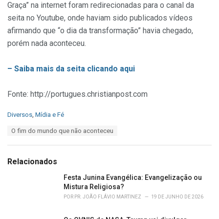
Graça” na internet foram redirecionadas para o canal da
seita no Youtube, onde haviam sido publicados vídeos
afirmando que “o dia da transformação” havia chegado,
porém nada aconteceu.
– Saiba mais da seita clicando aqui
Fonte: http://portugues.christianpost.com
C
Diversos
,
Mídia e Fé
a
T
O fim do mundo que não aconteceu
t
a
e
g
g
s
o
Relacionados
:
r
i
Festa Junina Evangélica: Evangelização ou
e
Mistura Religiosa?
s
POR
PR. JOÃO FLÁVIO MARTINEZ
19 DE JUNHO DE 2026
: