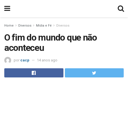
Home
Diversos
Mídia e Fé
Diversos
O fim do mundo que não
aconteceu
por
cacp
14 anos ago