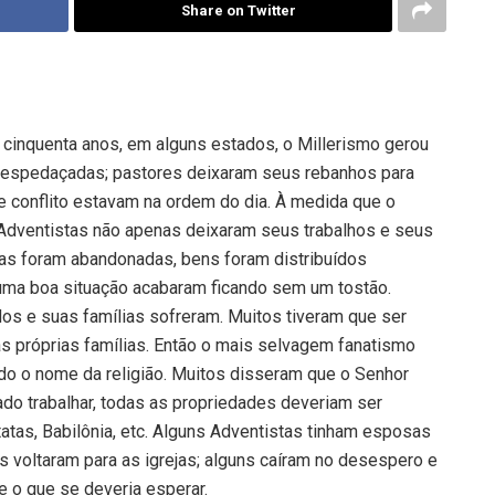
Share on Twitter
 cinquenta anos, em alguns estados, o Millerismo gerou
 despedaçadas; pastores deixaram seus rebanhos para
e conflito estavam na ordem do dia. À medida que o
Adventistas não apenas deixaram seus trabalhos e seus
as foram abandonadas, bens foram distribuídos
uma boa situação acabaram ficando sem um tostão.
s e suas famílias sofreram. Muitos tiveram que ser
as próprias famílias. Então o mais selvagem fanatismo
todo o nome da religião. Muitos disseram que o Senhor
ado trabalhar, todas as propriedades deveriam ser
tas, Babilônia, etc. Alguns Adventistas tinham esposas
os voltaram para as igrejas; alguns caíram no desespero e
e o que se deveria esperar.