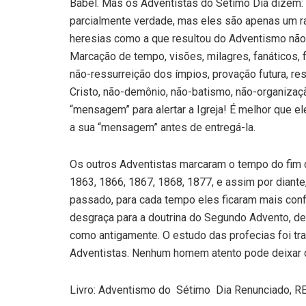
Babel. Mas os Adventistas do Sétimo Dia dizem: 
parcialmente verdade, mas eles são apenas um ra
heresias como a que resultou do Adventismo não p
Marcação de tempo, visões, milagres, fanáticos, 
não-ressurreição dos ímpios, provação futura, r
Cristo, não-demônio, não-batismo, não-organizaç
“mensagem” para alertar a Igreja! É melhor que 
a sua “mensagem” antes de entregá-la.
Os outros Adventistas marcaram o tempo do fim 
1863, 1866, 1867, 1868, 1877, e assim por diante
passado, para cada tempo eles ficaram mais confi
desgraça para a doutrina do Segundo Advento, de
como antigamente. O estudo das profecias foi tr
Adventistas. Nenhum homem atento pode deixar d
Livro: Adventismo do Sétimo Dia Renunciado, 