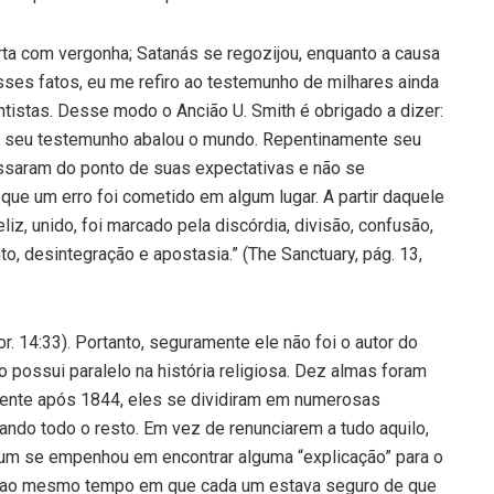
rta com vergonha; Satanás se regozijou, enquanto a causa
sses fatos, eu me refiro ao testemunho de milhares ainda
tistas. Desse modo o Ancião U. Smith é obrigado a dizer:
e seu testemunho abalou o mundo. Repentinamente seu
assaram do ponto de suas expectativas e não se
ue um erro foi cometido em algum lugar. A partir daquele
liz, unido, foi marcado pela discórdia, divisão, confusão,
, desintegração e apostasia.” (The Sanctuary, pág. 13,
r. 14:33). Portanto, seguramente ele não foi o autor do
 possui paralelo na história religiosa. Dez almas foram
amente após 1844, eles se dividiram em numerosas
ndo todo o resto. Em vez de renunciarem a tudo aquilo,
 um se empenhou em encontrar alguma “explicação” para o
si, ao mesmo tempo em que cada um estava seguro de que