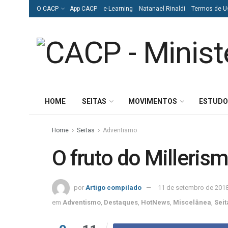
O CACP
App CACP
e-Learning
Natanael Rinaldi
Termos de U
HOME
SEITAS
MOVIMENTOS
ESTUDO
Home
Seitas
Adventismo
O fruto do Milleris
por
Artigo compilado
11 de setembro de 201
em
Adventismo
,
Destaques
,
HotNews
,
Miscelânea
,
Seit