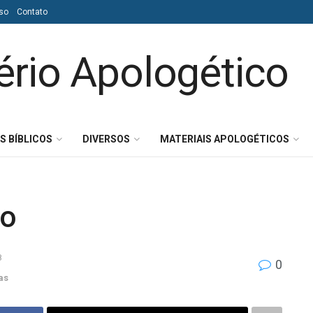
so
Contato
S BÍBLICOS
DIVERSOS
MATERIAIS APOLOGÉTICOS
mo
8
0
as