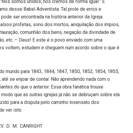
“Nós somos unidos; nós cremos de forma igual.” É
mo desse Babel Adventista. Tal prole de erros e
ode ser encontrada na história anterior da Igreja.
falsos profetas, sono dos mortos, aniquilação dos ímpios,
estauração, comunhão dos bens, negação da divindade de
ão, etc. – Deus! E este é o povo enviado com uma
eles voltem, estudem e cheguem num acordo sobre o que é
do mundo para 1843, 1844, 1847, 1850, 1852, 1854, 1855,
, até se enjoar de contar. Não aprendendo nada com o
antes do que o anterior. Essa obra fanática trouxe
 modo que as outras igrejas já não se debruçam sobre ela
azido para a disputa pelo caminho insensato dos
e ver isto.
REV. D. M. CANRIGHT