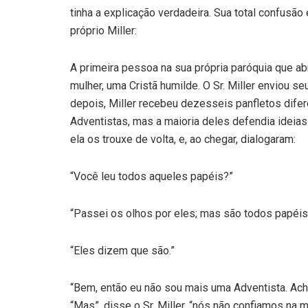
tinha a explicação verdadeira. Sua total confusão
próprio Miller:
A primeira pessoa na sua própria paróquia que ab
mulher, uma Cristã humilde. O Sr. Miller enviou 
depois, Miller recebeu dezesseis panfletos dif
Adventistas, mas a maioria deles defendia ideias 
ela os trouxe de volta, e, ao chegar, dialogaram:
“Você leu todos aqueles papéis?”
“Passei os olhos por eles; mas são todos papéis
“Eles dizem que são.”
“Bem, então eu não sou mais uma Adventista. Acho 
“Mas”, disse o Sr. Miller, “nós não confiamos n