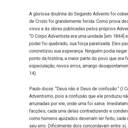
A gloriosa doutrina do Segundo Advento foi cobe
de Cristo foi grandemente ferida. Como prova de
vivos e às obras publicadas pelos próprios Adven
“O Corpo Adventista era uma unidade [em 1844] 
poder foi quebrado, sua força paralisada. Eles p
concretizou sua esperança. Ninguém podia negar q
ponto da história, a maior parte do povo que era fe
especulação, novos erros, amargo desapontamento
14).
Paulo disse: “Deus não é Deus de confusão.” (I Co
Adventismo, pois a confusão que ele produziu não
arruinadas por ele, onde uma foi salva. Imediat
facções, cada uma delas contradizendo e condena
como homens ajuizados deveriam ter feito, cada
seu erro. Dificilmente dois concordavam entre 