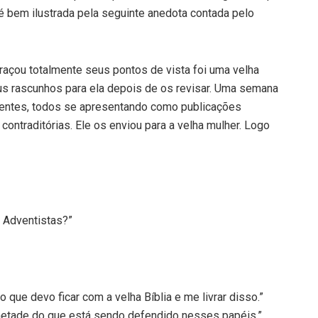
 é bem ilustrada pela seguinte anedota contada pelo
raçou totalmente seus pontos de vista foi uma velha
seus rascunhos para ela depois de os revisar. Uma semana
erentes, todos se apresentando como publicações
contraditórias. Ele os enviou para a velha mulher. Logo
 Adventistas?”
que devo ficar com a velha Bíblia e me livrar disso.”
a metade do que está sendo defendido nesses papéis.”