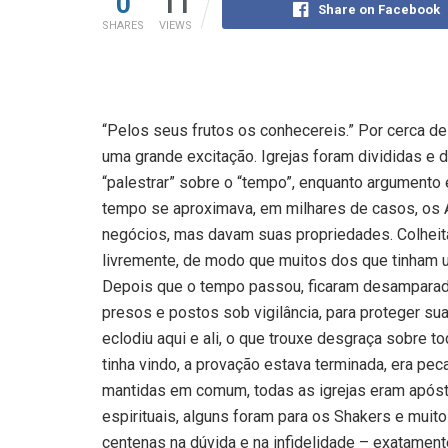
0
11
Share on Facebook
SHARES
VIEWS
“Pelos seus frutos os conhecereis.” Por cerca de
uma grande excitação. Igrejas foram divididas e
“palestrar” sobre o “tempo”, enquanto argumento 
tempo se aproximava, em milhares de casos, os 
negócios, mas davam suas propriedades. Colheit
livremente, de modo que muitos dos que tinham 
Depois que o tempo passou, ficaram desamparado
presos e postos sob vigilância, para proteger su
eclodiu aqui e ali, o que trouxe desgraça sobre 
tinha vindo, a provação estava terminada, era pec
mantidas em comum, todas as igrejas eram apósta
espirituais, alguns foram para os Shakers e muit
centenas na dúvida e na infidelidade – exatament