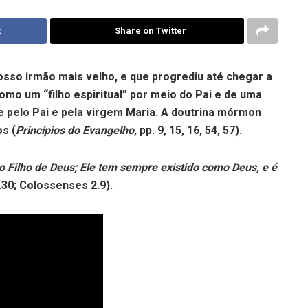
k
Share on Twitter
osso irmão mais velho, e que progrediu até chegar a
mo um “filho espiritual” por meio do Pai e de uma
e pelo Pai e pela virgem Maria. A doutrina mórmon
s (
Princípios do Evangelho
, pp. 9, 15, 16, 54, 57).
ro Filho de Deus; Ele tem sempre existido como Deus, e é
.30
; Colossenses
2.9
).