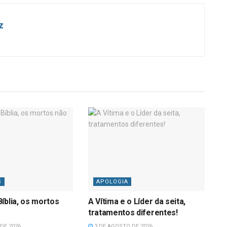
z
S
APOLOGIA
íblia, os mortos
A Vítima e o Líder da seita,
tratamentos diferentes!
DE 2026
3 DE AGOSTO DE 2026