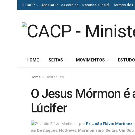
O CACP
App CACP
e-Learning
Natanael Rinaldi
Termos de U
HOME
SEITAS
MOVIMENTOS
ESTUDO
Home
Destaques
O Jesus Mórmon é 
Lúcifer
por
Pr. João Flávio Martinez
em
Destaques
,
HotNews
,
Mormonismo
,
Seitas
,
Um Outr