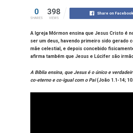
0
398
Share on Faceboo
SHARES
VIEWS
A Igreja Mórmon ensina que Jesus Cristo é n
ser um deus, havendo primeiro sido gerado co
mãe celestial, e depois concebido fisicament
afirma também que Jesus e Lúcifer são irmão
A Bíblia ensina, que Jesus é o único e verdadei
co-eterno
e
co-igual
com o Pai
(João
1.1-14
;
10