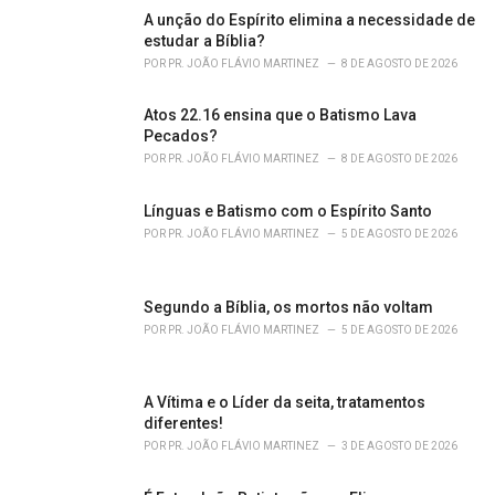
o
A unção do Espírito elimina a necessidade de
r
estudar a Bíblia?
i
POR
PR. JOÃO FLÁVIO MARTINEZ
8 DE AGOSTO DE 2026
e
s
Atos 22.16 ensina que o Batismo Lava
:
Pecados?
POR
PR. JOÃO FLÁVIO MARTINEZ
8 DE AGOSTO DE 2026
Línguas e Batismo com o Espírito Santo
POR
PR. JOÃO FLÁVIO MARTINEZ
5 DE AGOSTO DE 2026
Segundo a Bíblia, os mortos não voltam
POR
PR. JOÃO FLÁVIO MARTINEZ
5 DE AGOSTO DE 2026
A Vítima e o Líder da seita, tratamentos
diferentes!
POR
PR. JOÃO FLÁVIO MARTINEZ
3 DE AGOSTO DE 2026