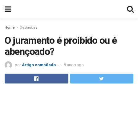
Home
Destaques
O juramento é proibido ou é
abençoado?
por
Artigo compilado
8 anos ago