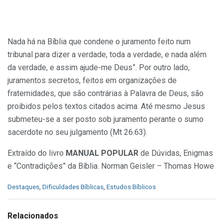
Nada há na Bíblia que condene o juramento feito num
tribunal para dizer a verdade, toda a verdade, e nada além
da verdade, e assim ajude-me Deus”. Por outro lado,
juramentos secretos, feitos em organizações de
fraternidades, que são contrárias à Palavra de Deus, são
proibidos pelos textos citados acima. Até mesmo Jesus
submeteu-se a ser posto sob juramento perante o sumo
sacerdote no seu julgamento (Mt 26.63).
Extraído do livro
MANUAL POPULAR
de Dúvidas, Enigmas
e “Contradições” da Bíblia. Norman Geisler – Thomas Howe
C
Destaques
,
Dificuldades Bíblicas
,
Estudos Bíblicos
a
t
e
Relacionados
g