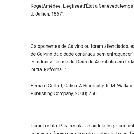
RogetAmédée, L’égliseetl’État a Genèvedutemps d
J. Jullien, 1867).
Os oponentes de Calvino ou foram silenciados, ex
de Calvino da cidade continuou sem enfraquecer”
construir a Cidade de Deus de Agostinho em toda
‘outra’ Reforma…”.
Bernard Cottret, Calvin: A Biography, tr. M. Wall
Publishing Company, 2000) 250.
Durant relata: Para regular a conduta leiga, um si
ocupantes foram questionados sobre todas as fa