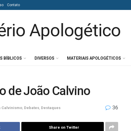
so
Contato
S BÍBLICOS
DIVERSOS
MATERIAIS APOLOGÉTICOS
o de João Calvino
36
m
Calvinismo
,
Debates
,
Destaques
k
Share on Twitter