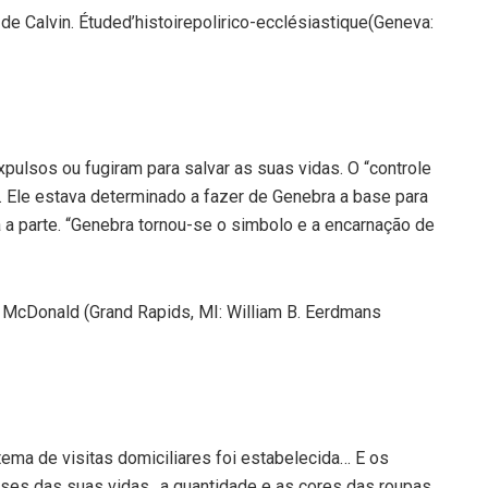
e Calvin. Étuded’histoirepolirico-ecclésiastique(Geneva:
pulsos ou fugiram para salvar as suas vidas. O “controle
. Ele estava determinado a fazer de Genebra a base para
 a parte. “Genebra tornou-se o simbolo e a encarnação de
ace McDonald (Grand Rapids, MI: William B. Eerdmans
stema de visitas domiciliares foi estabelecida… E os
ses das suas vidas…a quantidade e as cores das roupas