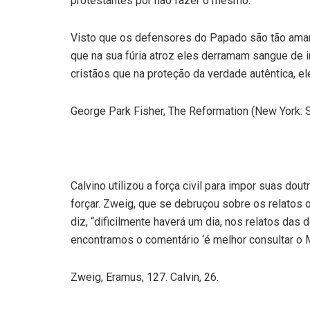
protestantes por não fazer o mesmo:
Visto que os defensores do Papado são tão amar
que na sua fúria atroz eles derramam sangue de 
cristãos que na proteção da verdade autêntica, el
George Park Fisher, The Reformation (New York: S
Calvino utilizou a força civil para impor suas do
forçar. Zweig, que se debruçou sobre os relatos o
diz, “dificilmente haverá um dia, nos relatos da
encontramos o comentário ‘é melhor consultar o M
Zweig, Eramus, 127. Calvin, 26.