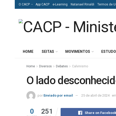
O CACP
App CACP
e-Learning
Natanael Rinaldi
Termos de U
HOME
SEITAS
MOVIMENTOS
ESTUDO
Home
Diversos
Debates
Calvinismo
O lado desconhecid
por
Enviado por email
25 de abril de 2024
e
0
251
Share on Faceboo