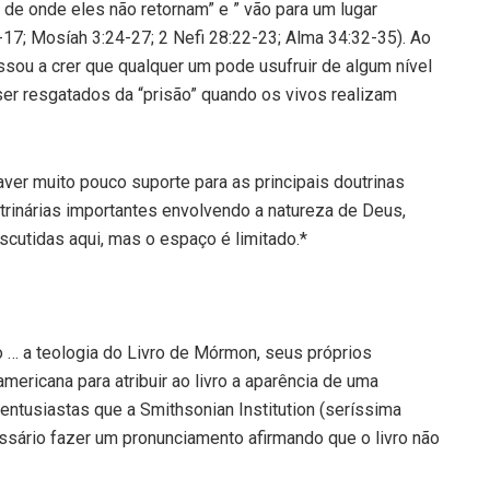
 de onde eles não retornam” e ” vão para um lugar
-17; Mosíah 3:24-27; 2 Nefi 28:22-23; Alma 34:32-35). Ao
sou a crer que qualquer um pode usufruir de algum nível
ser resgatados da “prisão” quando os vivos realizam
ver muito pouco suporte para as principais doutrinas
rinárias importantes envolvendo a natureza de Deus,
iscutidas aqui, mas o espaço é limitado.*
 … a teologia do Livro de Mórmon, seus próprios
mericana para atribuir ao livro a aparência de uma
entusiastas que a Smithsonian Institution (seríssima
essário fazer um pronunciamento afirmando que o livro não