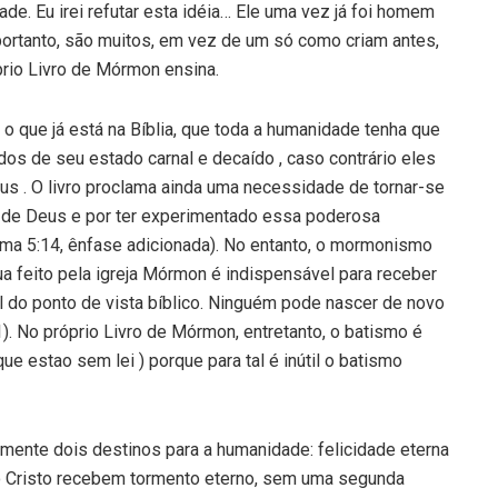
e. Eu irei refutar esta idéia… Ele uma vez já foi homem
ortanto, são muitos, em vez de um só como criam antes,
prio Livro de Mórmon ensina.
 o que já está na Bíblia, que toda a humanidade tenha que
dos de seu estado carnal e decaído , caso contrário eles
s . O livro proclama ainda uma necessidade de tornar-se
te de Deus e por ter experimentado essa poderosa
a 5:14, ênfase adicionada). No entanto, o mormonismo
a feito pela igreja Mórmon é indispensável para receber
l do ponto de vista bíblico. Ninguém pode nascer de novo
. No próprio Livro de Mórmon, entretanto, o batismo é
ue estao sem lei ) porque para tal é inútil o batismo
ente dois destinos para a humanidade: felicidade eterna
do Cristo recebem tormento eterno, sem uma segunda