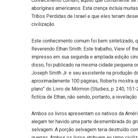
conhecimento comum, aquilo que comumente se a
aborígines americanos. Esta crença incluía muit
Tribos Perdidas de Israel e que eles teriam des
civilização.
Este conhecimento comum foi bem sintetizado, qu
Reverendo Ethan Smith. Este trabalho, View of t
impresso em sua segunda e ampliada edição cinc
disso, foi publicado na mesma cidade pequena o
Joseph Smith Jr. e seu assistente na produção d
aproximadamente 100 páginas, Roberts mostra qu
plano” do Livro de Mórmon (Studies, p. 240; 151-2
fictícia de Ethan, não sendo, portanto, a revelação
Ambos os livros apresentam os nativos da Amér
alegam ter havido uma parte desmembrada do gru
selvagem. A porção selvagem teria destruído comp
guerras. Ambos os livros atribuem ao ramo civili