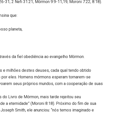
26-31; 2 Nefi 31:21; Mórmon 9:9-11,19; Moroni 7:22; 8:18).
nsina que:
sso planeta,
através da fiel obediência ao evangelho Mórmon.
 e milhões destes deuses, cada qual tendo obtido
dos por eles. Homens mórmons esperam tornarem-se
voarem seus próprios mundos, com a cooperação de suas
s do Livro de Mórmon, mais tarde rejeitou seu
de a eternidade” (Moroni 8:18). Próximo do fim de sua
 Joseph Smith, ele anunciou: “nós temos imaginado e