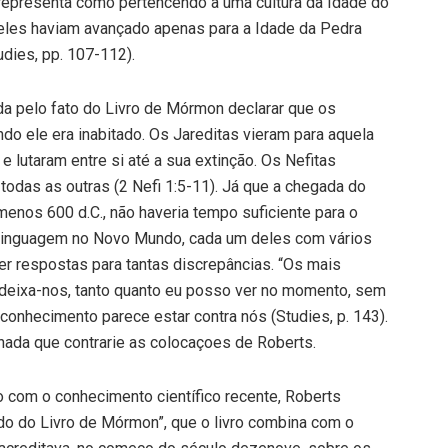
 representa como pertencendo a uma cultura da Idade do
 eles haviam avançado apenas para a Idade da Pedra
dies, pp. 107-112).
da pelo fato do Livro de Mórmon declarar que os
 ele era inabitado. Os Jareditas vieram para aquela
e lutaram entre si até a sua extinção. Os Nefitas
todas as outras (2 Nefi 1:5-11). Já que a chegada do
enos 600 d.C., não haveria tempo suficiente para o
linguagem no Novo Mundo, cada um deles com vários
er respostas para tantas discrepâncias. “Os mais
 “deixa-nos, tanto quanto eu posso ver no momento, sem
onhecimento parece estar contra nós (Studies, p. 143).
nada que contrarie as colocaçoes de Roberts.
 com o conhecimento científico recente, Roberts
o do Livro de Mórmon”, que o livro combina com o