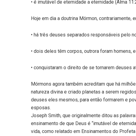
• é imutável de eternidade a eternidade (Alma 11:
Hoje em dia a doutrina Mórmon, contrariamente, e
• há três deuses separados responsáveis pelo no
• dois deles têm corpos, outrora foram homens, e
• conquistaram o direito de se tornarem deuses 
Mórmons agora também acreditam que há milhões
natureza divina e criado planetas a serem regi
deuses eles mesmos, para então formarem e po
esposas.
Joseph Smith, que originalmente ditou as palavra
ensinamento de que Deus é “imutável de eternida
vida, como relatado em Ensinamentos do Profeta