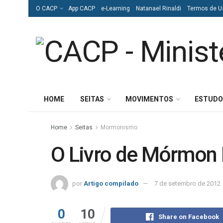
O CACP
App CACP
e-Learning
Natanael Rinaldi
Termos de U
HOME
SEITAS
MOVIMENTOS
ESTUDO
Home
Seitas
Mormonismo
O Livro de Mórmon
por
Artigo compilado
7 de setembro de 2012
0
10
Share on Facebook