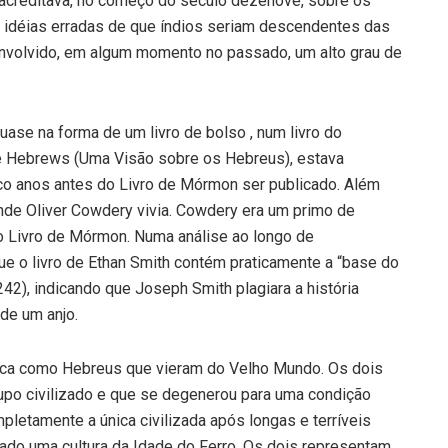
creditava, no começo do século dezenove, sobre os
as idéias erradas de que índios seriam descendentes das
envolvido, em algum momento no passado, um alto grau de
ase na forma de um livro de bolso , num livro do
he Hebrews (Uma Visão sobre os Hebreus), estava
o anos antes do Livro de Mórmon ser publicado. Além
nde Oliver Cowdery vivia. Cowdery era um primo de
o Livro de Mórmon. Numa análise ao longo de
e o livro de Ethan Smith contém praticamente a “base do
42), indicando que Joseph Smith plagiara a história
 de um anjo.
ica como Hebreus que vieram do Velho Mundo. Os dois
po civilizado e que se degenerou para uma condição
letamente a única civilizada após longas e terríveis
zado uma cultura da Idade do Ferro. Os dois representam