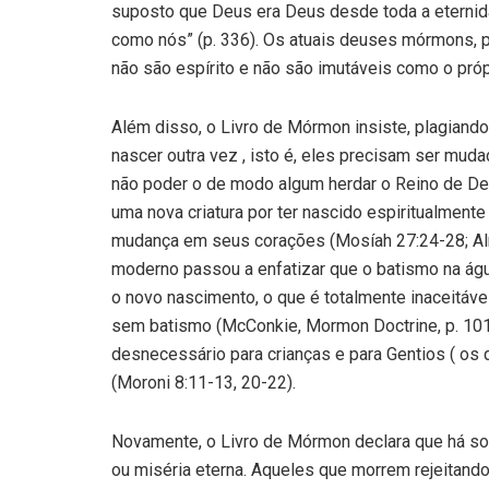
suposto que Deus era Deus desde toda a eternidad
como nós” (p. 336). Os atuais deuses mórmons, p
não são espírito e não são imutáveis como o pró
Além disso, o Livro de Mórmon insiste, plagiando
nascer outra vez , isto é, eles precisam ser muda
não poder o de modo algum herdar o Reino de Deu
uma nova criatura por ter nascido espiritualmen
mudança em seus corações (Mosíah 27:24-28; Alm
moderno passou a enfatizar que o batismo na águ
o novo nascimento, o que é totalmente inaceitáve
sem batismo (McConkie, Mormon Doctrine, p. 101)
desnecessário para crianças e para Gentios ( os q
(Moroni 8:11-13, 20-22).
Novamente, o Livro de Mórmon declara que há som
ou miséria eterna. Aqueles que morrem rejeitan