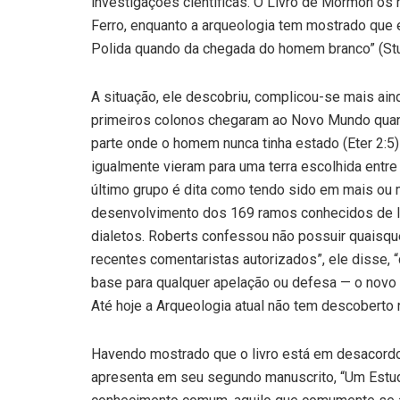
investigações científicas. O Livro de Mórmon os
Ferro, enquanto a arqueologia tem mostrado que
Polida quando da chegada do homem branco” (Stu
A situação, ele descobriu, complicou-se mais ain
primeiros colonos chegaram ao Novo Mundo quando
parte onde o homem nunca tinha estado (Eter 2:5) 
igualmente vieram para uma terra escolhida entre 
último grupo é dita como tendo sido em mais ou m
desenvolvimento dos 169 ramos conhecidos de 
dialetos. Roberts confessou não possuir quaisqu
recentes comentaristas autorizados”, ele disse,
base para qualquer apelação ou defesa — o novo c
Até hoje a Arqueologia atual não tem descoberto 
Havendo mostrado que o livro está em desacordo
apresenta em seu segundo manuscrito, “Um Estud