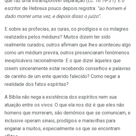
que faz uma intransponível separação (Lc. 16.19-31). E o
escritor de Hebreus pouco depois registra:
“ao homem é
dado morrer uma vez, e depois disso o juízo”.
E sobre as profecias, as curas, os prodígios e os milagres
realizados pelos médiuns? Muitos dizem ter sido
realmente curados; outros afirmam que lhes aconteceu algo
como um médium previra; outros presenciaram fenômenos
inexplicáveis racionalmente. E o que dizer àqueles que
creem sinceramente estar recebendo conselhos e palavras
de carinho de um ente querido falecido? Como negar a
realidade dos fatos espíritas?
A Bíblia não nega a existência dos espíritos nem sua
atuação entre os vivos. O que ela nos diz é que eles não
homens que morreram, são demônios que se comunicam, e
inclusive operam sinais, prodígios e maravilhas para
enganar a muitos, especialmente os que se encontram