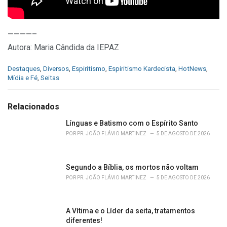
————–
Autora: Maria Cândida da IEPAZ
C
Destaques
,
Diversos
,
Espiritismo
,
Espiritismo Kardecista
,
HotNews
,
a
Mídia e Fé
,
Seitas
t
e
g
Relacionados
o
r
Línguas e Batismo com o Espírito Santo
i
POR
PR. JOÃO FLÁVIO MARTINEZ
5 DE AGOSTO DE 2026
e
s
:
Segundo a Bíblia, os mortos não voltam
POR
PR. JOÃO FLÁVIO MARTINEZ
5 DE AGOSTO DE 2026
A Vítima e o Líder da seita, tratamentos
diferentes!