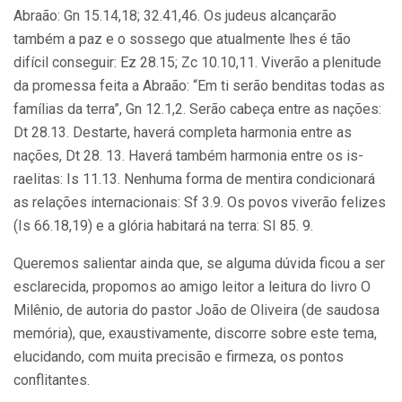
Abraão: Gn 15.14,18; 32.41,46. Os judeus alcançarão
também a paz e o sossego que atualmente lhes é tão
difícil conseguir: Ez 28.15; Zc 10.10,11. Vi­verão a plenitude
da promessa feita a Abraão: “Em ti serão benditas todas as
famílias da terra”, Gn 12.1,2. Serão cabeça entre as nações:
Dt 28.13. Destarte, haverá completa harmonia entre as
nações, Dt 28. 13. Haverá também harmonia entre os is­
raelitas: Is 11.13. Nenhuma forma de men­tira condicionará
as relações internacio­nais: Sf 3.9. Os povos viverão felizes
(Is 66.18,19) e a glória habitará na terra: SI 85. 9.
Queremos salientar ainda que, se algu­ma dúvida ficou a ser
esclarecida, propo­mos ao amigo leitor a leitura do livro O
Milênio, de autoria do pastor João de Oliveira (de saudosa
memória), que, exaustiva­mente, discorre sobre este tema,
elucidan­do, com muita precisão e firmeza, os pon­tos
conflitantes.