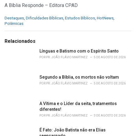
A Bíblia Responde – Editora CPAD
C
Destaques
,
Dificuldades Bíblicas
,
Estudos Bíblicos
,
HotNews
,
a
Polêmicas
t
e
g
Relacionados
o
r
Línguas e Batismo com o Espírito Santo
i
POR
PR. JOÃO FLÁVIO MARTINEZ
5 DE AGOSTO DE 2026
e
s
:
Segundo a Bíblia, os mortos não voltam
POR
PR. JOÃO FLÁVIO MARTINEZ
5 DE AGOSTO DE 2026
A Vítima e o Líder da seita, tratamentos
diferentes!
POR
PR. JOÃO FLÁVIO MARTINEZ
3 DE AGOSTO DE 2026
É Fato: João Batista não era Elias
reencarnado