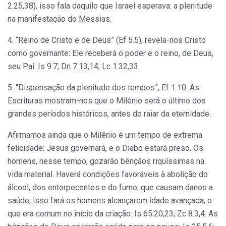
2.25,38), isso fala daquilo que Israel esperava: a plenitude
na mani­festação do Messias.
4. “Reino de Cristo e de Deus” (Ef 5.5), revela-nos Cristo
como governante: Ele re­ceberá o poder e o reino, de Deus,
seu Pai: Is 9.7; Dn 7.13,14; Lc 1.32,33.
5. “Dispensação da plenitude dos tem­pos”, Ef 1.10. As
Escrituras mostram-nos que o Milênio será o último dos
grandes períodos históricos, antes do raiar da eter­nidade.
Afirmamos ainda que o Milênio é um tempo de extrema
felicidade: Jesus gover­nará, e o Diabo estará preso. Os
homens, nesse tempo, gozarão bênçãos riquíssimas na
vida material. Haverá condições favo­ráveis à abolição do
álcool, dos entorpecen­tes e do fumo, que causam danos a
saúde; isso fará os homens alcançarem idade avançada, o
que era comum no início da criação: Is 65.20,23; Zc 8.3,4. As