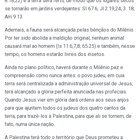
8.18,22) e a terra será fértil, de modo que os lugares secos
se tornarão em jardins verdejantes: SI 67.6; Jl 2.19,24; 3. 18;
Am 9.13.
Ademais, a fauna será alcançada pelas bênçãos do Milênio.
Por ter sido abolida a maldição original, nenhum animal
causará mal ao homem (Is 11.6,7,8; 65.25) e também, nesse
tempo, os homens estarão li­vres dos insetos.
Ainda no plano político, haverá durante o Milênio paz e
compreensão como nunca antes: o povo judeu, em cuia
terra será cen­tralizada a administração universal de Je­sus,
terá alcançado a glória perfeita anun­ciada nas profecias.
Quando Jesus vier em glória dará ordens aos seus anjos
para que ajuntem todos os judeus dos quatro cantos da
terra, para trazê-los à Palestina, para que ali se tornem, de
fato, numa única na­ção.
A Palestina terá todo o território que Deus prometeu a