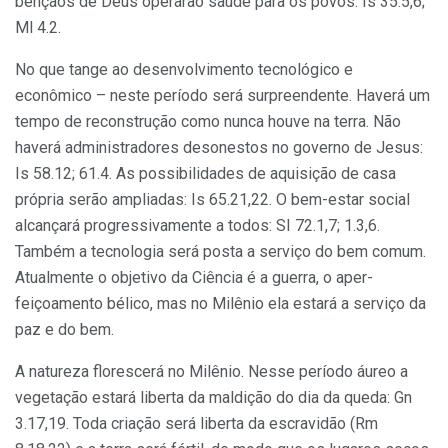
bênçãos de Deus operarão saúde para os povos: Is 35.5,6;
Ml 4.2.
No que tange ao desenvolvimento tec­nológico e
econômico – neste período será surpreendente. Haverá um
tempo de re­construção como nunca houve na terra. Não
haverá administradores desonestos no governo de Jesus:
Is 58.12; 61.4. As possibilidades de aquisição de casa
própria serão ampliadas: Is 65.21,22. O bem-estar so­cial
alcançará progressivamente a todos: SI 72.1,7; 1.3,6.
Também a tecnologia será posta a serviço do bem comum.
Atualmen­te o objetivo da Ciência é a guerra, o aper­
feiçoamento bélico, mas no Milênio ela es­tará a serviço da
paz e do bem.
A natureza florescerá no Milênio. Nesse período áureo a
vegetação estará liberta da maldição do dia da queda: Gn
3.17,19. Toda criação será liberta da escra­vidão (Rm