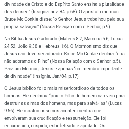
divindade de Cristo e do Espírito Santo ensina a pluralidade
dos deuses” (Insígnia, nov. 84, p.68). O apóstolo mórmon
Bruce Mc Conkie disse: “o Senhor Jesus trabalhou pela sua
própria salvação” (Nossa Relação com o Senhor, p.9).
Na Bíblia Jesus é adorado (Mateus.8:2, Marccos.5:6, Lucas
24:52, João 9:38 e Hebreus 1:6). O Mormonismo diz que
Jesus não deve ser adorado. Bruce Mc Conkie declara: “nós
não adoramos o Filho” (Nossa Relação com o Senhor, p.5).
Para um Mórmon, Jesus é apenas “um membro importante
da divindade” (Insígnia, Jan/84, p.17).
O Jesus bíblico foi o mais misericordioso de todos os
homens. Ele declarou: “pois o Filho do homem não veio para
destruir as almas dos homens, mas para salvá-las” (Lucas
9:56). Ele mostrou isso nos acontecimentos que
envolveram sua crucificação e ressurreição. Ele foi
escarnecido, cuspido, esbofeteado e açoitado. Os