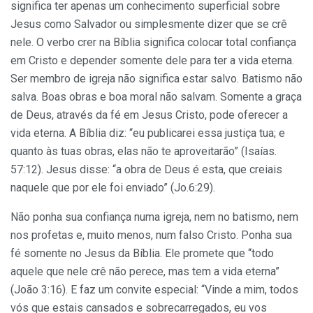
significa ter apenas um conhecimento superficial sobre
Jesus como Salvador ou simplesmente dizer que se crê
nele. O verbo crer na Bíblia significa colocar total confiança
em Cristo e depender somente dele para ter a vida eterna.
Ser membro de igreja não significa estar salvo. Batismo não
salva. Boas obras e boa moral não salvam. Somente a graça
de Deus, através da fé em Jesus Cristo, pode oferecer a
vida eterna. A Bíblia diz: “eu publicarei essa justiça tua; e
quanto às tuas obras, elas não te aproveitarão” (Isaías.
57:12). Jesus disse: “a obra de Deus é esta, que creiais
naquele que por ele foi enviado” (Jo.6:29).
Não ponha sua confiança numa igreja, nem no batismo, nem
nos profetas e, muito menos, num falso Cristo. Ponha sua
fé somente no Jesus da Bíblia. Ele promete que “todo
aquele que nele crê não perece, mas tem a vida eterna”
(João 3:16). E faz um convite especial: “Vinde a mim, todos
vós que estais cansados e sobrecarregados, eu vos