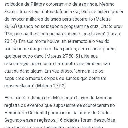
soldados de Pilatos coroaram-no de espinhos. Mesmo
assim, Jesus não tentou defender-se, ele que tinha o poder
de invocar milhares de anjos para socorre-lo (Mateus
26:53) Quando os soldados o pregaram na cruz, Cristo orou:
“Pai, perdoa-lhes, porque não sabem o que fazem” (Lucas
23:34). Em sua morte houve um terremoto e o véu do
santuário se rasgou em duas partes, sem causar, porém,
qualquer outro dano (Mateus 27:50-51). Na sua
ressurreição houve outro terremoto, que também não
causou dano algum. Em vez disso, “abriram-se os
sepulcros e muitos corpos de santos que dormiam
ressuscitaram” (Mateus 27:52).
Este não é o Jesus dos Mórmons. O Livro de Mórmon
registra os eventos que supostamente aconteceram no
Hemisfério Ocidental por ocasião da morte de Cristo.
Segundo esses registros, 16 cidades foram destruídas
com todos os seus habitantes, alguns tendo sido