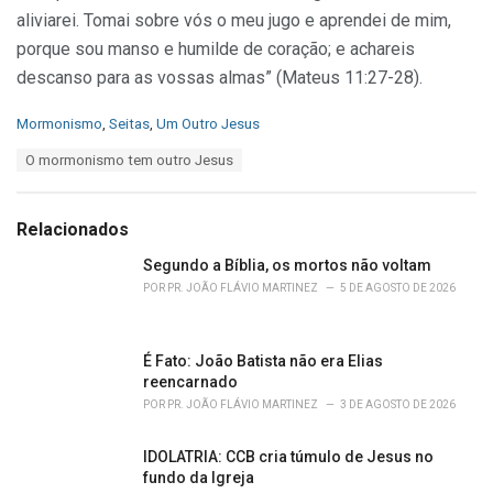
aliviarei. Tomai sobre vós o meu jugo e aprendei de mim,
porque sou manso e humilde de coração; e achareis
descanso para as vossas almas” (Mateus 11:27-28).
C
Mormonismo
,
Seitas
,
Um Outro Jesus
a
T
O mormonismo tem outro Jesus
t
a
e
g
g
s
o
Relacionados
:
r
i
Segundo a Bíblia, os mortos não voltam
e
POR
PR. JOÃO FLÁVIO MARTINEZ
5 DE AGOSTO DE 2026
s
:
É Fato: João Batista não era Elias
reencarnado
POR
PR. JOÃO FLÁVIO MARTINEZ
3 DE AGOSTO DE 2026
IDOLATRIA: CCB cria túmulo de Jesus no
fundo da Igreja