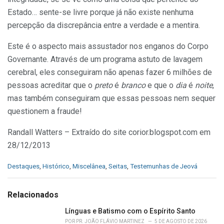
Estado… sente-se livre porque já não existe nenhuma
percepção da discrepância entre a verdade e a mentira.
Este é o aspecto mais assustador nos enganos do Corpo
Governante. Através de um programa astuto de lavagem
cerebral, eles conseguiram não apenas fazer 6 milhões de
pessoas acreditar que o
preto
é
branco
e que o
dia
é
noite
,
mas também conseguiram que essas pessoas nem sequer
questionem a fraude!
Randall Watters – Extraído do site corior.blogspot.com em
28/12/2013
C
Destaques
,
Histórico
,
Miscelânea
,
Seitas
,
Testemunhas de Jeová
a
t
e
Relacionados
g
o
Línguas e Batismo com o Espírito Santo
r
POR
PR. JOÃO FLÁVIO MARTINEZ
5 DE AGOSTO DE 2026