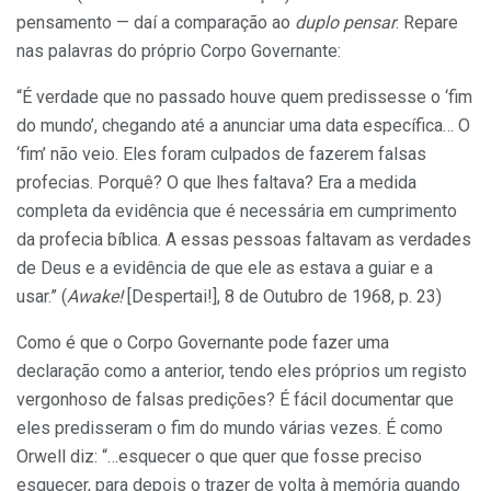
pensamento — daí a comparação ao
duplo pensar
. Repare
nas palavras do próprio Corpo Governante:
“É verdade que no passado houve quem predissesse o ‘fim
do mundo’, chegando até a anunciar uma data específica… O
‘fim’ não veio. Eles foram culpados de fazerem falsas
profecias. Porquê? O que lhes faltava? Era a medida
completa da evidência que é necessária em cumprimento
da profecia bíblica. A essas pessoas faltavam as verdades
de Deus e a evidência de que ele as estava a guiar e a
usar.” (
Awake!
[Despertai!], 8 de Outubro de 1968, p. 23)
Como é que o Corpo Governante pode fazer uma
declaração como a anterior, tendo eles próprios um registo
vergonhoso de falsas predições? É fácil documentar que
eles predisseram o fim do mundo várias vezes. É como
Orwell diz: “…esquecer o que quer que fosse preciso
esquecer, para depois o trazer de volta à memória quando