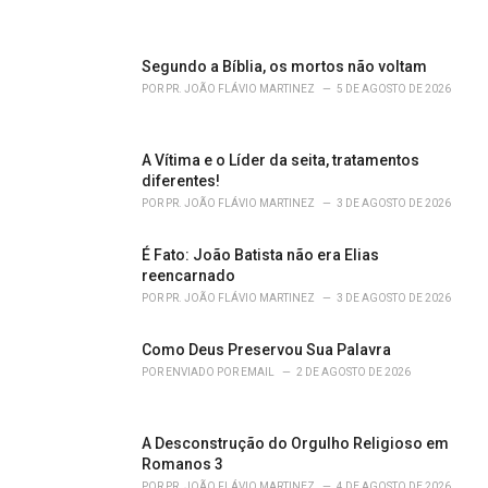
i
e
s
Segundo a Bíblia, os mortos não voltam
:
POR
PR. JOÃO FLÁVIO MARTINEZ
5 DE AGOSTO DE 2026
A Vítima e o Líder da seita, tratamentos
diferentes!
POR
PR. JOÃO FLÁVIO MARTINEZ
3 DE AGOSTO DE 2026
É Fato: João Batista não era Elias
reencarnado
POR
PR. JOÃO FLÁVIO MARTINEZ
3 DE AGOSTO DE 2026
Como Deus Preservou Sua Palavra
POR
ENVIADO POR EMAIL
2 DE AGOSTO DE 2026
A Desconstrução do Orgulho Religioso em
Romanos 3
POR
PR. JOÃO FLÁVIO MARTINEZ
4 DE AGOSTO DE 2026