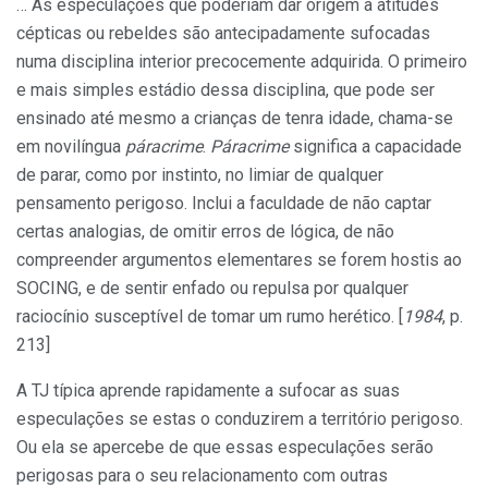
… As especulações que poderiam dar origem a atitudes
cépticas ou rebeldes são antecipadamente sufocadas
numa disciplina interior precocemente adquirida. O primeiro
e mais simples estádio dessa disciplina, que pode ser
ensinado até mesmo a crianças de tenra idade, chama-se
em novilíngua
páracrime
.
Páracrime
significa a capacidade
de parar, como por instinto, no limiar de qualquer
pensamento perigoso. Inclui a faculdade de não captar
certas analogias, de omitir erros de lógica, de não
compreender argumentos elementares se forem hostis ao
SOCING, e de sentir enfado ou repulsa por qualquer
raciocínio susceptível de tomar um rumo herético. [
1984
, p.
213]
A TJ típica aprende rapidamente a sufocar as suas
especulações se estas o conduzirem a território perigoso.
Ou ela se apercebe de que essas especulações serão
perigosas para o seu relacionamento com outras