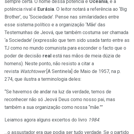
sempre certa. O nome dessa potência é
Oceania
, e a
potência rival é
Eurásia
. O leitor notará a referência ao ‘Big
Brother’, ou ‘Sociedade’. Pense nas similaridades entre
esse sistema político e a organização ‘Mãe’ das
Testemunhas de Jeová, que também costuma ser chamada
‘a Sociedade’ (expressão que tem sido usada tanto entre as
TJ como no mundo comunista para esconder o facto que o
poder de decisão
real
está nas mãos de meia dúzia de
homens). Neste ponto, não resisto a citar a
revista
Watchtower
[A Sentinela] de Maio de 1957, na p.
274, que ilustra a terminologia deles:
“Se havemos de andar na luz da verdade, temos de
reconhecer não só Jeová Deus como nosso pai, mas
também a sua organização como nossa “mãe.””
Leiamos agora alguns excertos do livro
1984
:
…o assustador era que podia ser tudo verdade. Se o partido