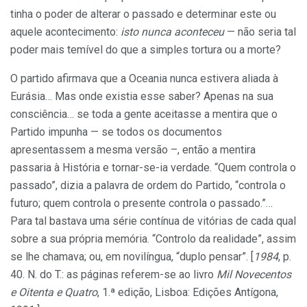
tinha o poder de alterar o passado e determinar este ou
aquele acontecimento:
isto nunca aconteceu
— não seria tal
poder mais temível do que a simples tortura ou a morte?
O partido afirmava que a Oceania nunca estivera aliada à
Eurásia… Mas onde existia esse saber? Apenas na sua
consciência… se toda a gente aceitasse a mentira que o
Partido impunha — se todos os documentos
apresentassem a mesma versão –, então a mentira
passaria à História e tornar-se-ia verdade. “Quem controla o
passado”, dizia a palavra de ordem do Partido, “controla o
futuro; quem controla o presente controla o passado.”…
Para tal bastava uma série contínua de vitórias de cada qual
sobre a sua própria memória. “Controlo da realidade”, assim
se lhe chamava; ou, em novilíngua, “duplo pensar”. [
1984
, p.
40. N. do T.: as páginas referem-se ao livro
Mil Novecentos
e Oitenta e Quatro
, 1.ª edição, Lisboa: Edições Antígona,