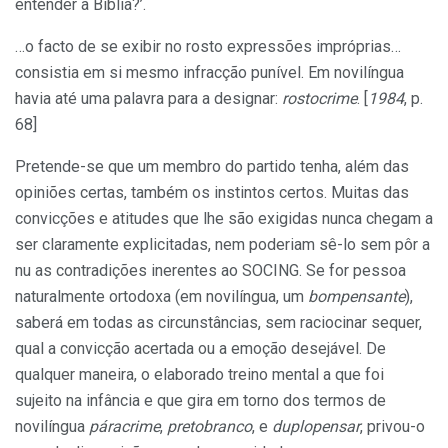
entender a Bíblia?’.
…o facto de se exibir no rosto expressões impróprias…
consistia em si mesmo infracção punível. Em novilíngua
havia até uma palavra para a designar:
rostocrime
. [
1984
, p.
68]
Pretende-se que um membro do partido tenha, além das
opiniões certas, também os instintos certos. Muitas das
convicções e atitudes que lhe são exigidas nunca chegam a
ser claramente explicitadas, nem poderiam sê-lo sem pôr a
nu as contradições inerentes ao SOCING. Se for pessoa
naturalmente ortodoxa (em novilíngua, um
bompensante
),
saberá em todas as circunstâncias, sem raciocinar sequer,
qual a convicção acertada ou a emoção desejável. De
qualquer maneira, o elaborado treino mental a que foi
sujeito na infância e que gira em torno dos termos de
novilíngua
páracrime
,
pretobranco
, e
duplopensar
, privou-o