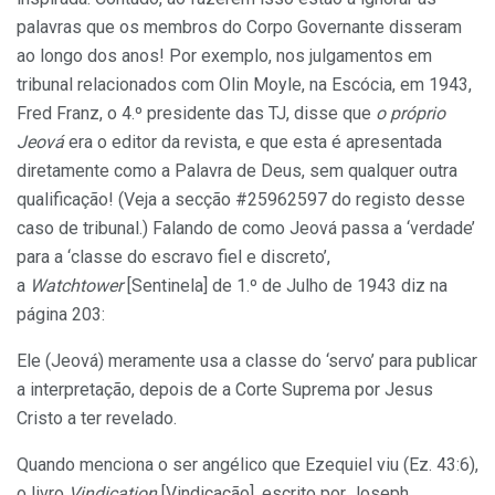
palavras que os membros do Corpo Governante disseram
ao longo dos anos! Por exemplo, nos julgamentos em
tribunal relacionados com Olin Moyle, na Escócia, em 1943,
Fred Franz, o 4.º presidente das TJ, disse que
o próprio
Jeová
era o editor da revista, e que esta é apresentada
diretamente como a Palavra de Deus, sem qualquer outra
qualificação! (Veja a secção #25962597 do registo desse
caso de tribunal.) Falando de como Jeová passa a ‘verdade’
para a ‘classe do escravo fiel e discreto’,
a
Watchtower
[Sentinela] de 1.º de Julho de 1943 diz na
página 203:
Ele (Jeová) meramente usa a classe do ‘servo’ para publicar
a interpretação, depois de a Corte Suprema por Jesus
Cristo a ter revelado.
Quando menciona o ser angélico que Ezequiel viu (Ez. 43:6),
o livro
Vindication
[Vindicação], escrito por Joseph