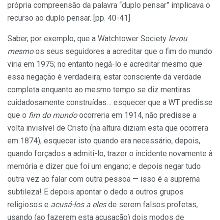
própria compreensão da palavra “duplo pensar” implicava o
recurso ao duplo pensar. [pp. 40-41]
Saber, por exemplo, que a Watchtower Society
levou
mesmo
os seus seguidores a acreditar que o fim do mundo
viria em 1975; no entanto negá-lo e acreditar mesmo que
essa negação é verdadeira; estar consciente da verdade
completa enquanto ao mesmo tempo se diz mentiras
cuidadosamente construídas… esquecer que a WT predisse
que o
fim do mundo
ocorreria em 1914, não predisse a
volta invisível de Cristo (na altura diziam esta que ocorrera
em 1874); esquecer isto quando era necessário, depois,
quando forçados a admiti-lo, trazer o incidente novamente à
memória e dizer que foi um engano; e depois negar tudo
outra vez ao falar com outra pessoa — isso é a suprema
subtileza! E depois apontar o dedo a outros grupos
religiosos e
acusá-los a eles
de serem falsos profetas,
usando (ao fazerem esta acusação) dois modos de