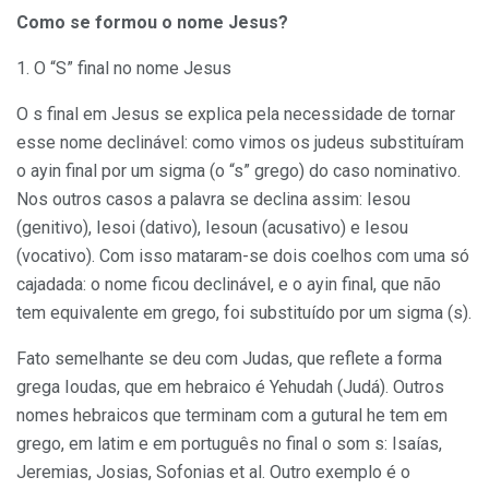
Como se formou o nome Jesus?
1. O “S” final no nome Jesus
O s final em Jesus se explica pela necessidade de tornar
esse nome declinável: como vimos os judeus substituíram
o ayin final por um sigma (o “s” grego) do caso nominativo.
Nos outros casos a palavra se declina assim: Iesou
(genitivo), Iesoi (dativo), Iesoun (acusativo) e Iesou
(vocativo). Com isso mataram-se dois coelhos com uma só
cajadada: o nome ficou declinável, e o ayin final, que não
tem equivalente em grego, foi substituído por um sigma (s).
Fato semelhante se deu com Judas, que reflete a forma
grega Ioudas, que em hebraico é Yehudah (Judá). Outros
nomes hebraicos que terminam com a gutural he tem em
grego, em latim e em português no final o som s: Isaías,
Jeremias, Josias, Sofonias et al. Outro exemplo é o