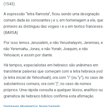
(1543).
A expressão “letra Ramista”, ficou sendo uma designação
comum dada às consoantes j e v, em homenagem a ele, que
primeiro as distinguiu das vogais i e u em textos franceses.
(BARSA)
Por isso lemos Jerusalém, e não Yerushalayim; Jeremias, e
não Yeremiahu; Jonas, e não Yonah; Joaquim, e não
Yehoiacin; e assim por diante.
Há tempos, especialistas em hebraico são unânimes em
transliterar palavras que começam com a letra hebraica yod
(a letra inicial de Yehoshuah), ora com “i” (ou “y”), no caso de
substantivos comuns, ora com “j”, no caso de nomes
próprios. Uma rápida consulta a qualquer léxico, analítico ou
gramática de hebraico bíblico confirma esta afirmação.
C
Destaques
,
Movimentos
,
Nome Sagrado