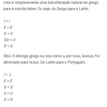
mas é simplesmente uma transliteração natural do grego
para a escrita latina. Ou seja: do Grego para o Latim
I = I
E = E
S = S
OU = U
S = S
Obs: O ditongo grego ou soa como u, por isso, Iesous, foi
abreviado para Iesus. Do Latim para o Português:
I = J
E = E
S = S
U = U
S = S