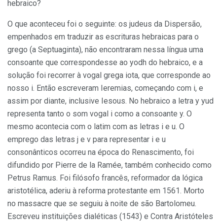
hebraico?
O que aconteceu foi o seguinte: os judeus da Dispersão,
empenhados em traduzir as escrituras hebraicas para o
grego (a Septuaginta), não encontraram nessa língua uma
consoante que correspondesse ao yodh do hebraico, e a
solução foi recorrer à vogal grega iota, que corresponde ao
nosso i. Então escreveram Ieremias, começando com i, e
assim por diante, inclusive Iesous. No hebraico a letra y yud
representa tanto o som vogal i como a consoante y. O
mesmo acontecia com o latim com as letras i e u. O
emprego das letras j e v para representar i e u
consonânticos ocorreu na época do Renascimento, foi
difundido por Pierre de la Ramée, também conhecido como
Petrus Ramus. Foi filósofo francês, reformador da lógica
aristotélica, aderiu à reforma protestante em 1561. Morto
no massacre que se seguiu à noite de são Bartolomeu.
Escreveu instituições dialéticas (1543) e Contra Aristóteles