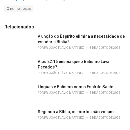
a
T
O nome Jesus
t
a
e
g
g
s
o
Relacionados
:
r
i
A unção do Espírito elimina a necessidade de
e
estudar a Bíblia?
s
POR
PR. JOÃO FLÁVIO MARTINEZ
8 DE AGOSTO DE 2026
:
Atos 22.16 ensina que o Batismo Lava
Pecados?
POR
PR. JOÃO FLÁVIO MARTINEZ
8 DE AGOSTO DE 2026
Línguas e Batismo com o Espírito Santo
POR
PR. JOÃO FLÁVIO MARTINEZ
5 DE AGOSTO DE 2026
Segundo a Bíblia, os mortos não voltam
POR
PR. JOÃO FLÁVIO MARTINEZ
5 DE AGOSTO DE 2026