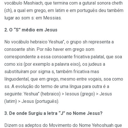
vocábulo Mashiach, que termina com a gutural sonora cheth
(ch), a qual em grego, em latim e em português deu também
lugar ao som s: em Messias.
2. O “S” médio em Jesus
No vocábulo hebraico Yeshua”, o grupo sh representa a
consoante shin. Por não haver em grego som
correspondente a essa consoante fricativa palatal, que soa
como xis (por exemplo a palavra eixo), os judeus a
substituíram por sigma s, também fricativa mas
línguodental, que em grego, mesmo entre vogais, soa como
ss. A evolução do termo de uma língua para outra é a
seguinte: Yeshua” (hebraico) > Iesous (grego) > Jesus
(latim) > Jesus (português).
3. De onde Surgiu a letra “J” no Nome Jesus?
Dizem os adeptos do Movimento do Nome Yehoshuah que