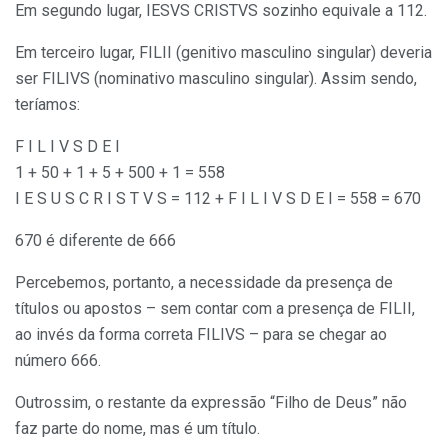
Em segundo lugar, IESVS CRISTVS sozinho equivale a 112.
Em terceiro lugar, FILII (genitivo masculino singular) deveria
ser FILIVS (nominativo masculino singular). Assim sendo,
teríamos:
F I L I V S D E I
1 + 50 + 1 + 5 + 500 + 1 = 558
I E S U S C R I S T V S = 112 + F I L I V S D E I = 558 = 670
670 é diferente de 666
Percebemos, portanto, a necessidade da presença de
títulos ou apostos – sem contar com a presença de FILII,
ao invés da forma correta FILIVS – para se chegar ao
número 666.
Outrossim, o restante da expressão “Filho de Deus” não
faz parte do nome, mas é um título.