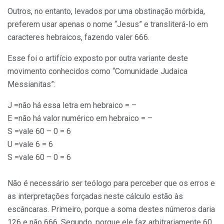
Outros, no entanto, levados por uma obstinação mórbida,
preferem usar apenas o nome “Jesus” e transliterá-lo em
caracteres hebraicos, fazendo valer 666.
Esse foi o artifício exposto por outra variante deste
movimento conhecidos como “Comunidade Judaica
Messianitas”:
J =não há essa letra em hebraico = –
E =não há valor numérico em hebraico = –
S =vale 60 – 0 = 6
U =vale 6 = 6
S =vale 60 – 0 = 6
Não é necessário ser teólogo para perceber que os erros e
as interpretações forçadas neste cálculo estão às
escâncaras. Primeiro, porque a soma destes números daria
126 e não 666. Segundo, porque ele faz arbitrariamente 60