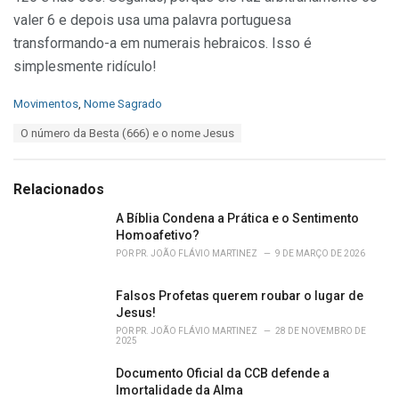
valer 6 e depois usa uma palavra portuguesa
transformando-a em numerais hebraicos. Isso é
simplesmente ridículo!
C
Movimentos
,
Nome Sagrado
a
T
O número da Besta (666) e o nome Jesus
t
a
e
g
g
s
o
Relacionados
:
r
i
A Bíblia Condena a Prática e o Sentimento
e
Homoafetivo?
s
POR
PR. JOÃO FLÁVIO MARTINEZ
9 DE MARÇO DE 2026
:
Falsos Profetas querem roubar o lugar de
Jesus!
POR
PR. JOÃO FLÁVIO MARTINEZ
28 DE NOVEMBRO DE
2025
Documento Oficial da CCB defende a
Imortalidade da Alma