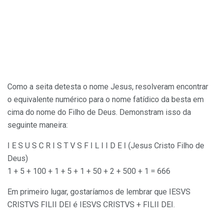
Como a seita detesta o nome Jesus, resolveram encontrar
o equivalente numérico para o nome fatídico da besta em
cima do nome do Filho de Deus. Demonstram isso da
seguinte maneira:
I E S U S C R I S T V S F I L I I D E I (Jesus Cristo Filho de
Deus)
1 + 5 + 100 + 1 + 5 + 1 + 50 + 2 + 500 + 1 = 666
Em primeiro lugar, gostaríamos de lembrar que IESVS
CRISTVS FILII DEI é IESVS CRISTVS + FILII DEI.