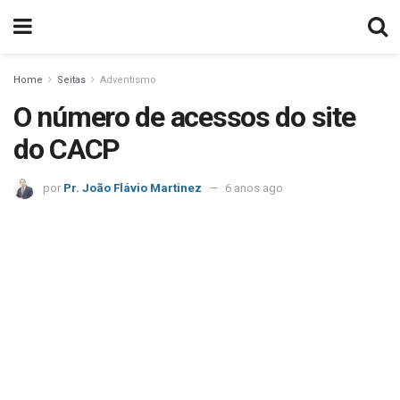
Home
Seitas
Adventismo
O número de acessos do site
do CACP
por
Pr. João Flávio Martinez
6 anos ago