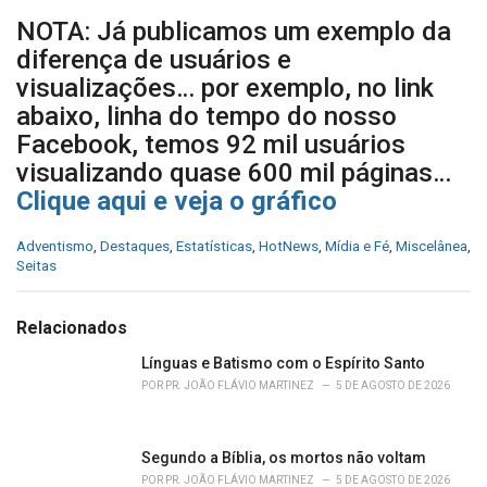
NOTA: Já publicamos um exemplo da
diferença de usuários e
visualizações… por exemplo, no link
abaixo, linha do tempo do nosso
Facebook, temos 92 mil usuários
visualizando quase 600 mil páginas…
Clique aqui e veja o gráfico
C
Adventismo
,
Destaques
,
Estatísticas
,
HotNews
,
Mídia e Fé
,
Miscelânea
,
a
Seitas
t
e
g
Relacionados
o
r
Línguas e Batismo com o Espírito Santo
i
POR
PR. JOÃO FLÁVIO MARTINEZ
5 DE AGOSTO DE 2026
e
s
:
Segundo a Bíblia, os mortos não voltam
POR
PR. JOÃO FLÁVIO MARTINEZ
5 DE AGOSTO DE 2026