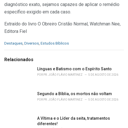
diagnóstico exato, sejamos capazes de aplicar o remédio
específico exigido em cada caso.
Extraído do livro O Obreiro Cristão Normal, Watchman Nee,
Editora Fiel
C
Destaques
,
Diversos
,
Estudos Bíblicos
a
t
e
Relacionados
g
o
Línguas e Batismo com o Espírito Santo
r
POR
PR. JOÃO FLÁVIO MARTINEZ
5 DE AGOSTO DE 2026
i
e
s
Segundo a Bíblia, os mortos não voltam
:
POR
PR. JOÃO FLÁVIO MARTINEZ
5 DE AGOSTO DE 2026
A Vítima e o Líder da seita, tratamentos
diferentes!