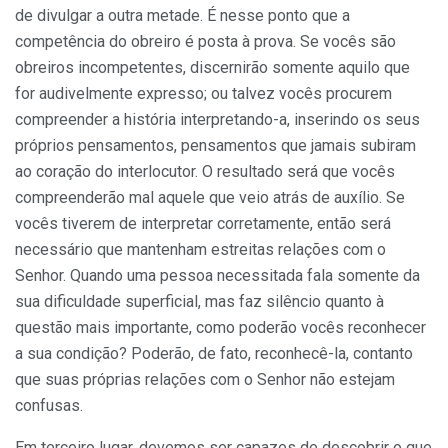
de divulgar a outra metade. É nesse ponto que a
competência do obreiro é posta à prova. Se vocês são
obreiros incompetentes, discernirão somente aquilo que
for audivelmente ex­presso; ou talvez vocês procurem
compreender a his­tória interpretando-a, inserindo os seus
próprios pensa­mentos, pensamentos que jamais subiram
ao coração do interlocutor. O resultado será que vocês
compre­enderão mal aquele que veio atrás de auxílio. Se
vocês tiverem de interpretar corretamente, então será
neces­sário que mantenham estreitas relações com o
Senhor. Quando uma pessoa necessitada fala somente da
sua dificuldade superficial, mas faz silêncio quanto à
questão mais importante, como poderão vocês reconhecer
a sua condição? Poderão, de fato, reconhecê-la, contanto
que suas próprias relações com o Senhor não estejam
confusas.
Em terceiro lugar, devemos ser capazes de des­cobrir o que