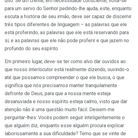
dito. Se um crente, em necessidade cons­ciente, volta-se
para um servo do Senhor pedindo-lhe ajuda, este, enquanto
escuta a história de seu irmão, deve ser capaz de discernir
três tipos diferentes de linguagem – as palavras que ele
está proferindo; as pa­lavras que ele está reservando para
si; e as palavras que ele não pode proferir e que jazem no
profundo do seu espírito.
Em primeiro lugar, deve-se ter como alvo dar ou­vidos ao
que nosso interlocutor está realmente dizendo, ouvindo-o
até que possamos compreender o que ele busca, o que
significa que nós precisamos manter tranquilamente
defronte de Deus, para que a nossa mente esteja
desanuviada e nosso espírito esteja calmo, visto que dar
atenção não é uma questão muito fácil. Deixem-me
perguntar-lhes: Vocês podem seguir inteli­gentemente o
que alguém diz, enquanto esse alguém procura explicar
laboriosamente a sua dificuldade? Temo que se vinte de