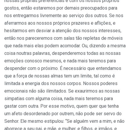
nossas próprias preferências e com os nossos próprios
gostos, então estaremos por demais preocupados para
nos entregarmos livremente ao serviço dos outros. Se nos
aferrarmos aos nossos próprios prazeres e aflições, e
hesitarmos em desviar a atenção dos nossos interesses,
então nos pareceremos com salas tão repletas de móveis
que nada mais elas podem acomodar. Ou, dizendo a mesma
coisa noutras palavras, despenderemos todas as nossas
emoções conosco mesmos, e nada mais teremos para
despender com o próximo. É necessário que enten­damos
que a força de nossas almas tem um limite, tal como é
limitada a energia dos nossos corpos. Nossos poderes
emocionais não são ilimitados. Se exaurirmos as nossas
simpatias com alguma coisa, nada mais teremos para
gastar com outra. Por esse motivo, quem quer que tenha
um afeto desordenado por outrem, não pode ser servo do
Senhor. Ele mesmo estipulou: “Se alguém vem a mim, e não
aborrece a seu pai, e mãe, e mulher, e filhos, e irmãos, e