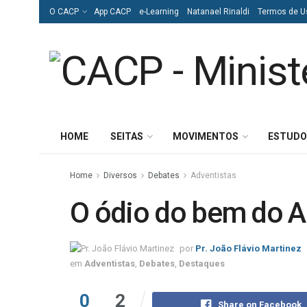
O CACP
App CACP
e-Learning
Natanael Rinaldi
Termos de U
HOME
SEITAS
MOVIMENTOS
ESTUDO
Home
Diversos
Debates
Adventistas
O ódio do bem do 
por
Pr. João Flávio Martinez
em
Adventistas
,
Debates
,
Destaques
0
2
Share on Facebook