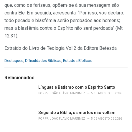
que, como os fariseus, opõem-se à sua mensagem são
contra Ele. Em seguida, acrescenta: “Por isso, vos declaro:
todo pecado e blasfêmia serão perdoados aos homens;
mas a blasfêmia contra o Espírito não será perdoada” (Mt
12.31).
Extraído do Livro de Teologia Vol 2 da Editora Betesda.
C
Destaques
,
Dificuldades Bíblicas
,
Estudos Bíblicos
a
t
e
Relacionados
g
o
Línguas e Batismo com o Espírito Santo
r
POR
PR. JOÃO FLÁVIO MARTINEZ
5 DE AGOSTO DE 2026
i
e
s
Segundo a Bíblia, os mortos não voltam
:
POR
PR. JOÃO FLÁVIO MARTINEZ
5 DE AGOSTO DE 2026