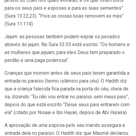
jardins do Éden nos quais entrarão; e os que foram bons
para os seus pais e esposas e para as suas sementes”
(Sura 13:22,23). “Pois as coisas boas removem as más”
(Sura 11:114).
Jejum: as pessoas também podem expiar os pecados
através do jejum. No Sura 33:35 está escrito: “Os homens e
as mulheres que jejuam, para eles Deus tem preparado o
perdão e uma paga poderosa”.
Crianças que morrem antes de seus pais terem garantida a
entrada no paraíso (termo islâmico para céu): O Hadith diz
que a criança falecida fica parada na porta do céu, cheia de
ira, dizendo: “Eu não vou entrar no paraíso sem meus pais”,
depois do que está escrito “Deixe seus pais entrarem com
ela” (citado por Nisaai e Ibn Hayan, depois de Abi Huraira).
A aprovação de uma esposa pelo seu marido assegura a
entrada dela no paraíso: O Hadith diz que Maomé declarou: