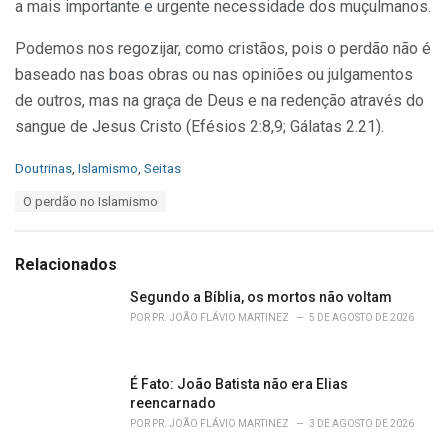
a mais importante e urgente necessidade dos muçulmanos.
Podemos nos regozijar, como cristãos, pois o perdão não é
baseado nas boas obras ou nas opiniões ou julgamentos
de outros, mas na graça de Deus e na redenção através do
sangue de Jesus Cristo (Efésios 2:8,9; Gálatas 2.21).
C
Doutrinas
,
Islamismo
,
Seitas
a
T
O perdão no Islamismo
t
a
e
g
g
s
o
Relacionados
:
r
i
Segundo a Bíblia, os mortos não voltam
e
POR
PR. JOÃO FLÁVIO MARTINEZ
5 DE AGOSTO DE 2026
s
:
É Fato: João Batista não era Elias
reencarnado
POR
PR. JOÃO FLÁVIO MARTINEZ
3 DE AGOSTO DE 2026