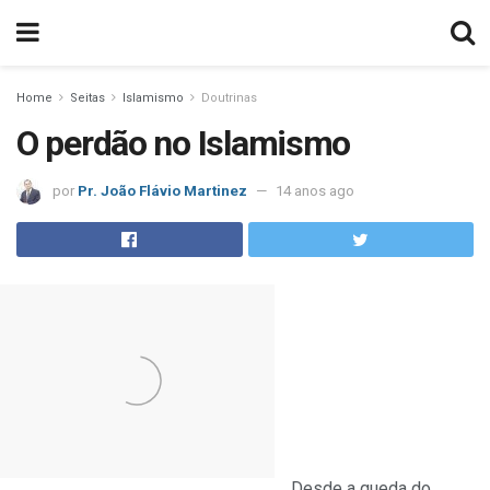
Home
Seitas
Islamismo
Doutrinas
O perdão no Islamismo
por
Pr. João Flávio Martinez
14 anos ago
Desde a queda do