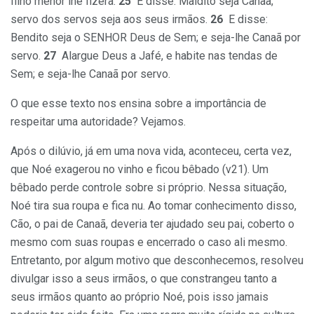
filho menor lhe fizera.
25
E disse: Maldito seja Canaã;
servo dos servos seja aos seus irmãos.
26
E disse:
Bendito seja o SENHOR Deus de Sem; e seja-lhe Canaã por
servo.
27
Alargue Deus a Jafé, e habite nas tendas de
Sem; e seja-lhe Canaã por servo.
O que esse texto nos ensina sobre a importância de
respeitar uma autoridade? Vejamos.
Após o dilúvio, já em uma nova vida, aconteceu, certa vez,
que Noé exagerou no vinho e ficou bêbado (v21). Um
bêbado perde controle sobre si próprio. Nessa situação,
Noé tira sua roupa e fica nu. Ao tomar conhecimento disso,
Cão, o pai de Canaã, deveria ter ajudado seu pai, coberto o
mesmo com suas roupas e encerrado o caso ali mesmo.
Entretanto, por algum motivo que desconhecemos, resolveu
divulgar isso a seus irmãos, o que constrangeu tanto a
seus irmãos quanto ao próprio Noé, pois isso jamais