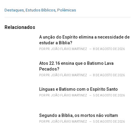
C
Destaques
,
Estudos Bíblicos
,
Polêmicas
a
t
e
Relacionados
g
o
A unção do Espírito elimina a necessidade de
r
estudar a Bíblia?
i
POR
PR. JOÃO FLÁVIO MARTINEZ
8 DE AGOSTO DE 2026
e
s
Atos 22.16 ensina que o Batismo Lava
:
Pecados?
POR
PR. JOÃO FLÁVIO MARTINEZ
8 DE AGOSTO DE 2026
Línguas e Batismo com o Espírito Santo
POR
PR. JOÃO FLÁVIO MARTINEZ
5 DE AGOSTO DE 2026
Segundo a Bíblia, os mortos não voltam
POR
PR. JOÃO FLÁVIO MARTINEZ
5 DE AGOSTO DE 2026