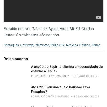
Extraído do livro “Nômade; Ayann Hirso Ali, Ed. Cia das
Letras. Os colchetes são nossos.
C
Destaques
,
HotNews
,
Islamismo
,
Mídia e Fé
,
Notícias
,
Política
,
Seitas
a
t
e
Relacionados
g
o
A unção do Espírito elimina a necessidade de
r
estudar a Bíblia?
i
POR
PR. JOÃO FLÁVIO MARTINEZ
8 DE AGOSTO DE 2026
e
s
Atos 22.16 ensina que o Batismo Lava
:
Pecados?
POR
PR. JOÃO FLÁVIO MARTINEZ
8 DE AGOSTO DE 2026