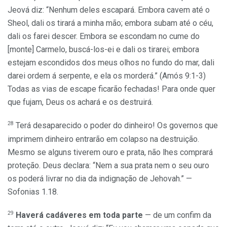
Jeová diz: “Nenhum deles escapará. Embora cavem até o
Sheol, dali os tirará a minha mão; embora subam até o céu,
dali os farei descer. Embora se escondam no cume do
[monte] Carmelo, buscá-los-ei e dali os tirarei; embora
estejam escondidos dos meus olhos no fundo do mar, dali
darei ordem á serpente, e ela os morderá.” (Amós 9:1-3)
Todas as vias de escape ficarão fechadas! Para onde quer
que fujam, Deus os achará e os destruirá.
28
Terá desaparecido o poder do dinheiro! Os governos que
imprimem dinheiro entrarão em colapso na destruição.
Mesmo se alguns tiverem ouro e prata, não lhes comprará
proteção. Deus declara: “Nem a sua prata nem o seu ouro
os poderá livrar no dia da indignação de Jehovah.” —
Sofonias 1.18.
29
Haverá cadáveres em toda parte
— de um confim da