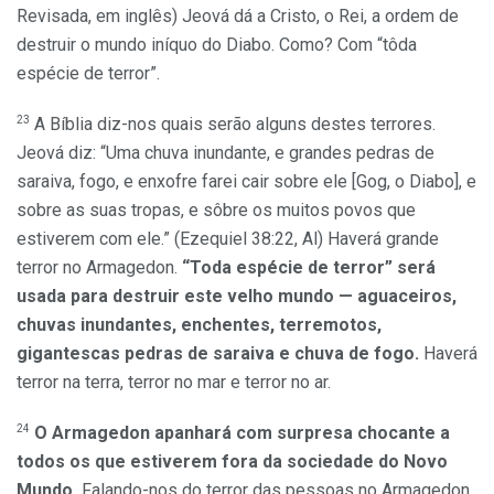
Revisada, em inglês) Jeová dá a Cristo, o Rei, a ordem de
destruir o mundo iníquo do Diabo. Como? Com “tôda
espécie de terror”.
23
A Bíblia diz-nos quais serão alguns destes terrores.
Jeová diz: “Uma chuva inundante, e grandes pedras de
saraiva, fogo, e enxofre farei cair sobre ele [Gog, o Diabo], e
sobre as suas tropas, e sôbre os muitos povos que
estiverem com ele.” (Ezequiel 38:22, Al) Haverá grande
terror no Armagedon.
“Toda espécie de terror” será
usada para destruir este velho mundo — aguaceiros,
chuvas inundantes, enchentes, terremotos,
gigantescas pedras de saraiva e chuva de fogo.
Haverá
terror na terra, terror no mar e terror no ar.
24
O Armagedon apanhará com surpresa chocante a
todos os que estiverem fora da sociedade do Novo
Mundo.
Falando-nos do terror das pessoas no Armagedon,