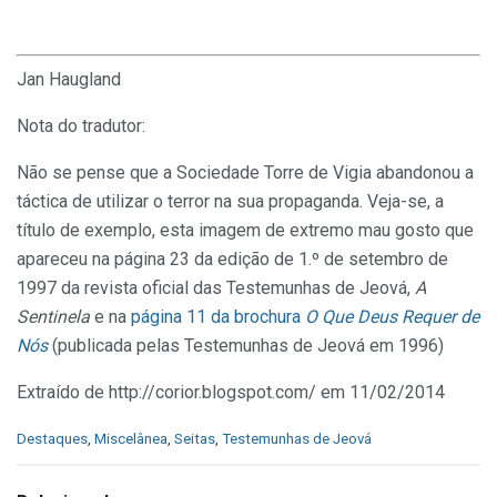
Jan Haugland
Nota do tradutor:
Não se pense que a Sociedade Torre de Vigia abandonou a
táctica de utilizar o terror na sua propaganda. Veja-se, a
título de exemplo, esta imagem de extremo mau gosto que
apareceu na página 23 da edição de 1.º de setembro de
1997 da revista oficial das Testemunhas de Jeová,
A
Sentinela
e na
página 11 da brochura
O Que Deus Requer de
Nós
(publicada pelas Testemunhas de Jeová em 1996)
Extraído de http://corior.blogspot.com/ em 11/02/2014
C
Destaques
,
Miscelânea
,
Seitas
,
Testemunhas de Jeová
a
t