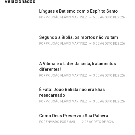
e
Relacionados
g
o
Línguas e Batismo com o Espírito Santo
r
POR
PR. JOÃO FLÁVIO MARTINEZ
5 DE AGOSTO DE 2026
i
e
s
Segundo a Bíblia, os mortos não voltam
:
POR
PR. JOÃO FLÁVIO MARTINEZ
5 DE AGOSTO DE 2026
A Vítima e o Líder da seita, tratamentos
diferentes!
POR
PR. JOÃO FLÁVIO MARTINEZ
3 DE AGOSTO DE 2026
É Fato: João Batista não era Elias
reencarnado
POR
PR. JOÃO FLÁVIO MARTINEZ
3 DE AGOSTO DE 2026
Como Deus Preservou Sua Palavra
POR
ENVIADO POR EMAIL
2 DE AGOSTO DE 2026