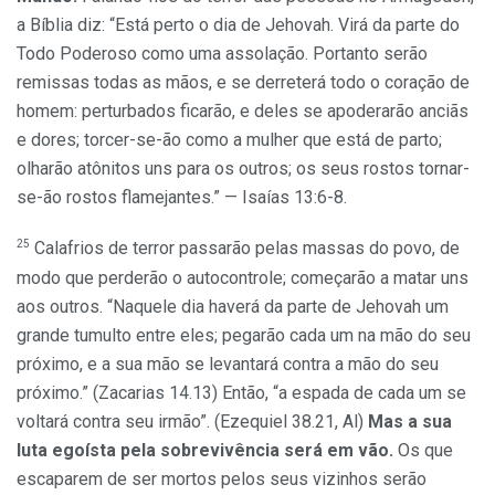
a Bíblia diz: “Está perto o dia de Jehovah. Virá da parte do
Todo Poderoso como uma assolação. Portanto serão
remissas todas as mãos, e se derreterá todo o coração de
homem: perturbados ficarão, e deles se apoderarão anciãs
e dores; torcer-se-ão como a mulher que está de parto;
olharão atônitos uns para os outros; os seus rostos tornar-
se-ão rostos flamejantes.” — Isaías 13:6-8.
25
Calafrios de terror passarão pelas massas do povo, de
modo que perderão o autocontrole; começarão a matar uns
aos outros. “Naquele dia haverá da parte de Jehovah um
grande tumulto entre eles; pegarão cada um na mão do seu
próximo, e a sua mão se levantará contra a mão do seu
próximo.” (Zacarias 14.13) Então, “a espada de cada um se
voltará contra seu irmão”. (Ezequiel 38.21, Al)
Mas a sua
luta egoísta pela sobrevivência será em vão.
Os que
escaparem de ser mortos pelos seus vizinhos serão