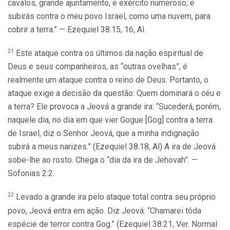
cavalos, grande ajuntamento, e exército numeroso; e
subirás contra o meu povo Israel, como uma nuvem, para
cobrir a terra.” — Ezequiel 38.15, 16, Al.
21
Este ataque contra os últimos da nação espiritual de
Deus e seus companheiros, as “outras ovelhas”, é
realmente um ataque contra o reino de Deus. Portanto, o
ataque exige a decisão da questão: Quem dominará o céu e
a terra? Ele provoca a Jeová a grande ira: “Sucederá, porém,
naquele dia, no dia em que vier Gogue [Gog] contra a terra
de Israel, diz o Senhor Jeová, que a minha indignação
subirá a meus narizes.” (Ezequiel 38:18, Al) A ira de Jeová
sobe-lhe ao rosto. Chega o “dia da ira de Jehovah”. —
Sofonias 2:2.
22
Levado a grande ira pelo ataque total contra seu próprio
povo, Jeová entra em ação. Diz Jeová: “Chamarei tôda
espécie de terror contra Gog.” (Ezequiel 38:21, Ver. Normal