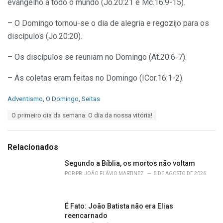
evangelho a todo o mundo (Jo.20:21 e Mc.16:9-15).
– O Domingo tornou-se o dia de alegria e regozijo para os
discípulos (Jo.20:20).
– Os discípulos se reuniam no Domingo (At.20:6-7).
– As coletas eram feitas no Domingo (ICor.16:1-2).
C
Adventismo
,
O Domingo
,
Seitas
a
T
O primeiro dia da semana: O dia da nossa vitória!
t
a
e
g
g
s
o
Relacionados
:
r
i
Segundo a Bíblia, os mortos não voltam
e
POR
PR. JOÃO FLÁVIO MARTINEZ
5 DE AGOSTO DE 2026
s
:
É Fato: João Batista não era Elias
reencarnado