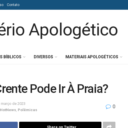
so
Contato
S BÍBLICOS
DIVERSOS
MATERIAIS APOLOGÉTICOS
Crente Pode Ir À Praia?
 março de 2023
0
HotNews
,
Polêmicas
Share on Twitter