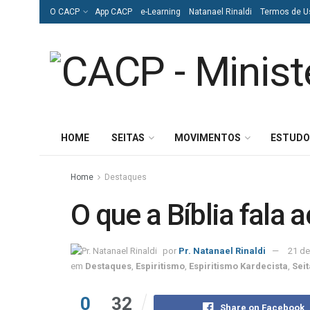
O CACP
App CACP
e-Learning
Natanael Rinaldi
Termos de U
HOME
SEITAS
MOVIMENTOS
ESTUDO
Home
Destaques
O que a Bíblia fala 
por
Pr. Natanael Rinaldi
21 de
em
Destaques
,
Espiritismo
,
Espiritismo Kardecista
,
Seit
0
32
Share on Facebook