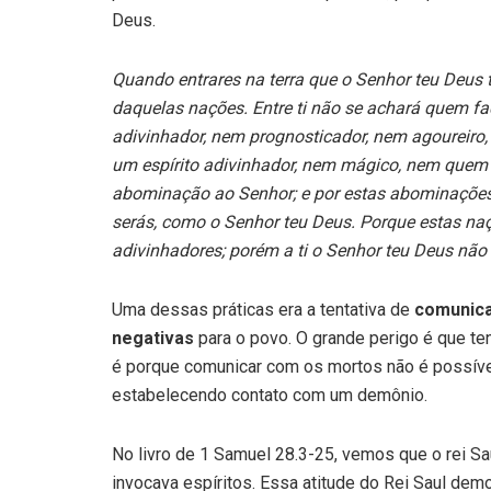
Deus.
Quando entrares na terra que o Senhor teu Deus 
daquelas nações. Entre ti não se achará quem faç
adivinhador, nem prognosticador, nem agoureiro,
um espírito adivinhador, nem mágico, nem quem c
abominação ao Senhor; e por estas abominações o
serás, como o Senhor teu Deus. Porque estas naç
adivinhadores; porém a ti o Senhor teu Deus não p
Uma dessas práticas era a tentativa de
comunic
negativas
para o povo. O grande perigo é que ten
é porque comunicar com os mortos não é possíve
estabelecendo contato com um demônio.
No livro de
1 Samuel 28.3-25
, vemos que o rei S
invocava espíritos. Essa atitude do Rei Saul demo