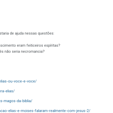
staria de ajuda nessas questões:
cimento eram feiticeiros espíritas?
és não seria necromancia?
elias-ou-voce-e-voce/
ra-elias/
s-magos-da-biblia/
racao-elias-e-moises-falaram-realmente-com-jesus-2/