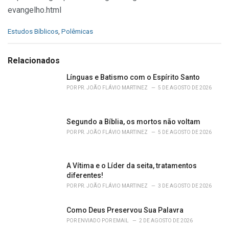
evangelho.html
C
Estudos Bíblicos
,
Polêmicas
a
t
e
Relacionados
g
o
Línguas e Batismo com o Espírito Santo
r
POR
PR. JOÃO FLÁVIO MARTINEZ
5 DE AGOSTO DE 2026
i
e
s
Segundo a Bíblia, os mortos não voltam
:
POR
PR. JOÃO FLÁVIO MARTINEZ
5 DE AGOSTO DE 2026
A Vítima e o Líder da seita, tratamentos
diferentes!
POR
PR. JOÃO FLÁVIO MARTINEZ
3 DE AGOSTO DE 2026
Como Deus Preservou Sua Palavra
POR
ENVIADO POR EMAIL
2 DE AGOSTO DE 2026