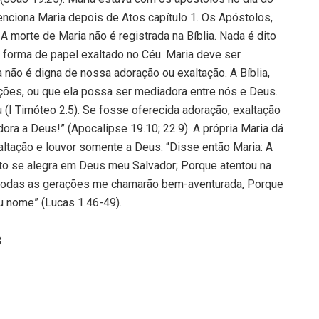
enciona Maria depois de Atos capítulo 1. Os Apóstolos,
 morte de Maria não é registrada na Bíblia. Nada é dito
 forma de papel exaltado no Céu. Maria deve ser
não é digna de nossa adoração ou exaltação. A Bíblia,
ações, ou que ela possa ser mediadora entre nós e Deus.
(I Timóteo 2.5). Se fosse oferecida adoração, exaltação
ora a Deus!” (Apocalipse 19.10; 22.9). A própria Maria dá
altação e louvor somente a Deus: “Disse então Maria: A
to se alegra em Deus meu Salvador; Porque atentou na
 todas as gerações me chamarão bem-aventurada, Porque
u nome” (Lucas 1.46-49).
3