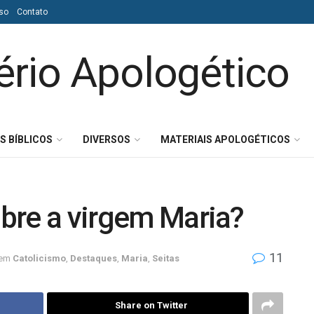
so
Contato
S BÍBLICOS
DIVERSOS
MATERIAIS APOLOGÉTICOS
sobre a virgem Maria?
11
em
Catolicismo
,
Destaques
,
Maria
,
Seitas
Share on Twitter