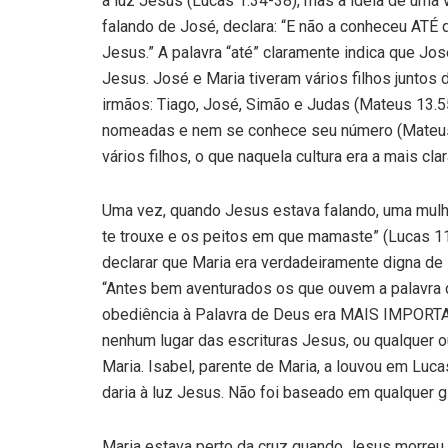
à luz Jesus (Lucas 1.34-38), mas a ideia de uma v
falando de José, declara: “E não a conheceu ATÉ q
Jesus.” A palavra “até” claramente indica que Jo
Jesus. José e Maria tiveram vários filhos juntos
irmãos: Tiago, José, Simão e Judas (Mateus 13.
nomeadas e nem se conhece seu número (Mateus 
vários filhos, o que naquela cultura era a mais 
Uma vez, quando Jesus estava falando, uma mulh
te trouxe e os peitos em que mamaste” (Lucas 1
declarar que Maria era verdadeiramente digna de 
“Antes bem aventurados os que ouvem a palavra d
obediência à Palavra de Deus era MAIS IMPORTA
nenhum lugar das escrituras Jesus, ou qualquer ou
Maria. Isabel, parente de Maria, a louvou em Luc
daria à luz Jesus. Não foi baseado em qualquer gl
Maria estava perto da cruz quando Jesus morreu 