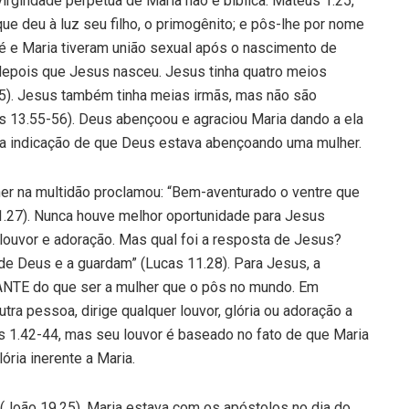
irgindade perpétua de Maria não é bíblica. Mateus 1.25,
ue deu à luz seu filho, o primogênito; e pôs-lhe por nome
sé e Maria tiveram união sexual após o nascimento de
 depois que Jesus nasceu. Jesus tinha quatro meios
55). Jesus também tinha meias irmãs, mas não são
13.55-56). Deus abençoou e agraciou Maria dando a ela
clara indicação de que Deus estava abençoando uma mulher.
er na multidão proclamou: “Bem-aventurado o ventre que
1.27). Nunca houve melhor oportunidade para Jesus
louvor e adoração. Mas qual foi a resposta de Jesus?
e Deus e a guardam” (Lucas 11.28). Para Jesus, a
NTE do que ser a mulher que o pôs no mundo. Em
tra pessoa, dirige qualquer louvor, glória ou adoração a
as 1.42-44, mas seu louvor é baseado no fato de que Maria
ória inerente a Maria.
(João 19.25). Maria estava com os apóstolos no dia do