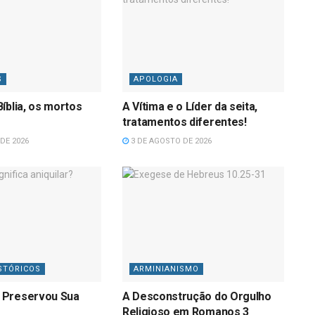
S
APOLOGIA
íblia, os mortos
A Vítima e o Líder da seita,
tratamentos diferentes!
DE 2026
3 DE AGOSTO DE 2026
STÓRICOS
ARMINIANISMO
 Preservou Sua
A Desconstrução do Orgulho
Religioso em Romanos 3