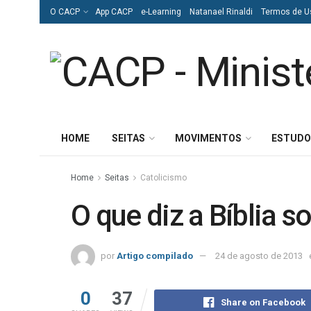
O CACP
App CACP
e-Learning
Natanael Rinaldi
Termos de U
HOME
SEITAS
MOVIMENTOS
ESTUDO
Home
Seitas
Catolicismo
O que diz a Bíblia 
por
Artigo compilado
24 de agosto de 2013
0
37
Share on Facebook