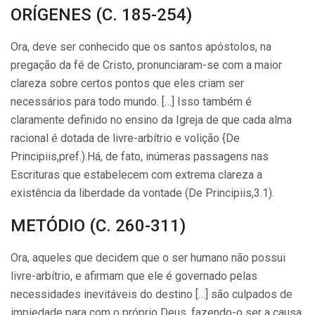
ORÍGENES (C. 185-254)
Ora, deve ser conhecido que os santos apóstolos, na
pregação da fé de Cristo, pronunciaram-se com a maior
clareza sobre certos pontos que eles criam ser
necessários para todo mundo. […] Isso também é
claramente definido no ensino da Igreja de que cada alma
racional é dotada de livre-arbítrio e volição {De
Principiis,pref.).Há, de fato, inúmeras passagens nas
Escrituras que estabelecem com extrema clareza a
existência da liberdade da vontade (De Principiis,3.1).
METÓDIO (C. 260-311)
Ora, aqueles que decidem que o ser humano não possui
livre-arbítrio, e afirmam que ele é governado pelas
necessidades inevitáveis do destino […] são culpados de
impiedade para com o próprio Deus, fazendo-o ser a causa