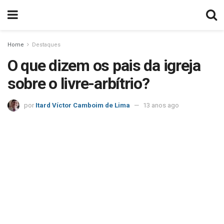
Home
Destaques
O que dizem os pais da igreja
sobre o livre-arbítrio?
por
Itard Víctor Camboim de Lima
13 anos ago