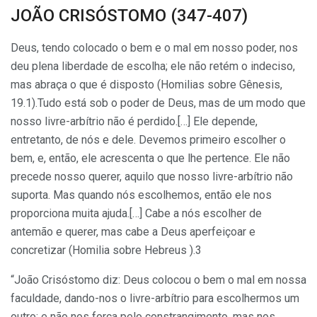
JOÃO CRISÓSTOMO (347-407)
Deus, tendo colocado o bem e o mal em nosso poder, nos
deu plena liberdade de escolha; ele não retém o indeciso,
mas abraça o que é disposto (Homilias sobre Gênesis,
19.1).Tudo está sob o poder de Deus, mas de um modo que
nosso livre-arbítrio não é perdido.[…] Ele depende,
entretanto, de nós e dele. Deve­mos primeiro escolher o
bem, e, então, ele acrescenta o que lhe pertence. Ele não
precede nosso querer, aquilo que nosso livre-arbítrio não
suporta. Mas quando nós escolhemos, então ele nos
proporciona muita ajuda.[…] Cabe a nós escolher de
antemão e querer, mas cabe a Deus aperfeiçoar e
concretizar (Homilia sobre Hebreus ).3
“João Crisóstomo diz: Deus colocou o bem o mal em nossa
faculdade, dando-nos o livre-arbítrio para escolhermos um
outro; e não nos força pelo constrangimento, mas nos