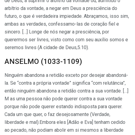
de Deus, a suprimir o arbítrio da vontade ou, admitido o
arbítrio da vontade, a negar em Deus a presciência do
futuro, o que é verdadeira impiedade. Abraçamos, isso sim,
ambas as verdades, confessamo-las de coração fiel e
sincero. […] Longe de nós negar a presciência, por
querermos ser livres, visto como com seu auxílio somos e
seremos livres (A cidade de Deus,5.10).
ANSELMO (1033-1109)
Ninguém abandona a retidão exceto por desejar abandoná-
la. Se “contra a própria vontade” significa “com relutância”,
então ninguém abandona a retidão contra a sua vontade. […]
M as uma pessoa não pode querer contra a sua vontade
porque não pode querer estando indis­posta para querer.
Cada um que quer, o faz desejosamente (Verdade,
liberdade e mal).Embora eles [Adão e Eva] tenham cedido
ao pecado, não podiam abolir em si mesmos a liberdade