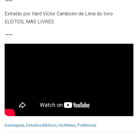
——
Extraído por Itard Víctor Camboim de Lima do livro
ELEITOS, MAS LIVRES.
——
C
Destaques
,
Estudos Bíblicos
,
HotNews
,
Polêmicas
a
t