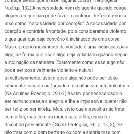
vontade se aplique a fazer alguma coisa ( Theological
Texts,p. 132).A necessidade vem do agente quando coage
alguém do que não pode fazer o contrário. Referimo-nos a
isso como “necessidade por coerção”. A necessidade por
coerção é contrária à vontade, pois consideramos violento
o que quer que seja contrário à inclinação de uma coisa.
Mas o próprio movimento da vontade é uma inclinação para
algo, de forma que esse algo seja voluntário quando segue
a inclinação da natureza. Exatamente como esse algo não
pode ser possivelmente violento e natural
simultaneamente, assim esse algo não pode ser abso­
lutamente coagido ou forçado e simultaneamente voluntário
(Na Aquinas Reader, p. 291-2).Assim, por necessidade o
ser humano deseja a alegria, e lhe é impos­sível querer não
ser feliz ou ser infeliz. Mas, visto que a escolha não trata
com o fim, mas com os meios para o fim, como foi
discutido previamen­te ( Suma teológica, I-II, p. 13, 3), ela
não trata com o bem perfeito ou com a alegria mas com