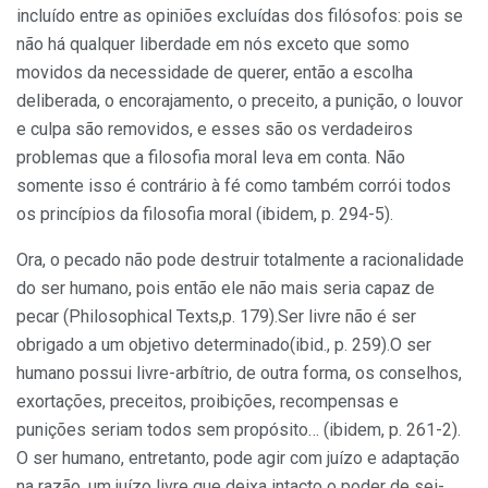
incluído entre as opiniões excluídas dos filósofos: pois se
não há qualquer liberdade em nós exceto que somo
movidos da necessidade de querer, então a escolha
deliberada, o encora­jamento, o preceito, a punição, o louvor
e culpa são removidos, e esses são os verdadeiros
problemas que a filosofia moral leva em conta. Não
somente isso é contrário à fé como também corrói todos
os princípios da filosofia moral (ibidem, p. 294-5).
Ora, o pecado não pode destruir totalmente a racionalidade
do ser humano, pois então ele não mais seria capaz de
pecar (Philosophical Texts,p. 179).Ser livre não é ser
obrigado a um objetivo determinado(ibid., p. 259).O ser
humano possui livre-arbítrio, de outra forma, os conselhos,
exortações, preceitos, proibições, recompensas e
punições seriam todos sem propósito… (ibidem, p. 261-2).
O ser humano, entretanto, pode agir com juízo e adaptação
na razão, um juízo livre que deixa intacto o poder de sei-