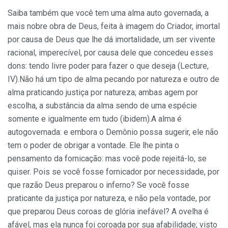
Saiba também que você tem uma alma auto governada, a
mais nobre obra de Deus, feita à imagem do Criador, imortal
por causa de Deus que lhe dá imortalidade, um ser vivente
racional, imperecível, por causa dele que concedeu esses
dons: tendo livre poder para fazer o que deseja (Lecture,
IV).Não há um tipo de alma pecando por natureza e outro de
alma prati­cando justiça por natureza; ambas agem por
escolha, a substância da alma sendo de uma espécie
somente e igualmente em tudo (ibidem).A alma é
autogovernada: e embora o Demônio possa sugerir, ele não
tem o poder de obrigar a vontade. Ele lhe pinta o
pensamento da fornicação: mas você pode rejeitá-lo, se
quiser. Pois se você fosse fornicador por necessidade, por
que razão Deus preparou o inferno? Se você fosse
praticante da justiça por natureza, e não pela vontade, por
que preparou Deus coroas de glória inefável? A ovelha é
afável, mas ela nunca foi coroada por sua afabilidade; visto