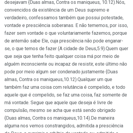
desejavam {Duas almas, Contra os maniqueus, 10.12).Nós,
convencidos da existência de um Deus supremo e
verdadei­ro, confessamos também que possui potestade,
vontade e presciência soberanas. E não tememos, por isso,
fazer sem vontade o que voluntaria­mente fazemos, porque
de antemão sabe Ele, cuja presciência não pode enganar-
se, o que temos de fazer (A cidade de Deus,5.9).Quem quer
que seja que tenha feito qualquer coisa má por meio de
alguém inconsciente ou incapaz de resistir, este último não
pode por meio algum ser condenado justamente {Duas
almas, Contra os maniqueus,10.12).Qualquer um que
também faz uma coisa com relutância é compelido, e todo
aquele que é compelido, se faz uma coisa, faz somente de
má vontade. Segue que aquele que deseja é livre de
compulsão, mesmo se acha que está sendo obrigado
{Duas almas, Contra os maniqueus,10.14).De maneira
alguma nos vemos constrangidos, admitida a presciência