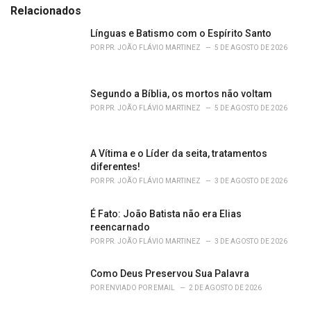
e
Relacionados
g
o
Línguas e Batismo com o Espírito Santo
r
POR
PR. JOÃO FLÁVIO MARTINEZ
5 DE AGOSTO DE 2026
i
e
s
Segundo a Bíblia, os mortos não voltam
:
POR
PR. JOÃO FLÁVIO MARTINEZ
5 DE AGOSTO DE 2026
A Vítima e o Líder da seita, tratamentos
diferentes!
POR
PR. JOÃO FLÁVIO MARTINEZ
3 DE AGOSTO DE 2026
É Fato: João Batista não era Elias
reencarnado
POR
PR. JOÃO FLÁVIO MARTINEZ
3 DE AGOSTO DE 2026
Como Deus Preservou Sua Palavra
POR
ENVIADO POR EMAIL
2 DE AGOSTO DE 2026