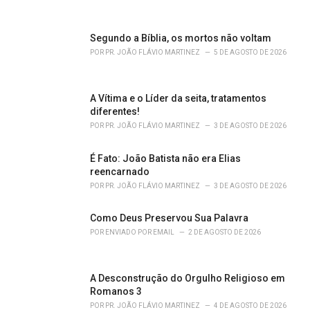
e
s
:
Segundo a Bíblia, os mortos não voltam
POR
PR. JOÃO FLÁVIO MARTINEZ
5 DE AGOSTO DE 2026
A Vítima e o Líder da seita, tratamentos
diferentes!
POR
PR. JOÃO FLÁVIO MARTINEZ
3 DE AGOSTO DE 2026
É Fato: João Batista não era Elias
reencarnado
POR
PR. JOÃO FLÁVIO MARTINEZ
3 DE AGOSTO DE 2026
Como Deus Preservou Sua Palavra
POR
ENVIADO POR EMAIL
2 DE AGOSTO DE 2026
A Desconstrução do Orgulho Religioso em
Romanos 3
POR
PR. JOÃO FLÁVIO MARTINEZ
4 DE AGOSTO DE 2026