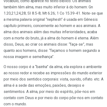
vocábulo, como aparece no texto bíblico. Os animais
também têm alma, mas muito inferior à do homem: Gn
1.20,21,24,28; SI 8.5-8; Mt 6.26; 1 Co 15.39-41. Note-se que
a mesma palavra original “nephesh” é usada em Gênesis
capítulo primeiro, concernente ao homem e aos animais. A
alma dos animais além das muitas inferioridades, acaba
com a morte do bruto, já a alma do homem é eterna. Além
disso, Deus, ao criar os animais disse: “faça-se”, mas
quanto aos homens, disse: “faça­mos o homem segundo a
nossa imagem e semelhança”.
O nosso corpo é a “bainha” da alma; ela explora o ambiente
ao nosso redor e recebe as impressões do mundo exterior
por meio dos sentidos corporais: vista, ouvido, olfato. etc. A
alma é a sede das emoções, paixões, desejos e
sentimentos. A alma, por meio do espírito, põe-nos em
contato com Deus e por meio do corpo põe-nos em contato
com o mundo.