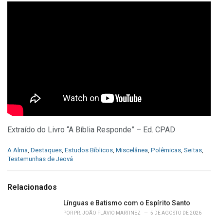
Extraído do Livro “A Bíblia Responde” – Ed. CPAD
C
A Alma
,
Destaques
,
Estudos Bíblicos
,
Miscelânea
,
Polêmicas
,
Seitas
,
a
Testemunhas de Jeová
t
e
g
Relacionados
o
r
Línguas e Batismo com o Espírito Santo
i
POR
PR. JOÃO FLÁVIO MARTINEZ
5 DE AGOSTO DE 2026