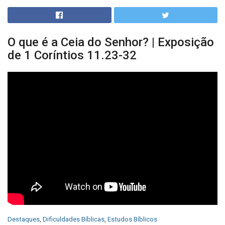
O que é a Ceia do Senhor? | Exposição
de 1 Coríntios 11.23-32
C
Destaques
,
Dificuldades Bíblicas
,
Estudos Bíblicos