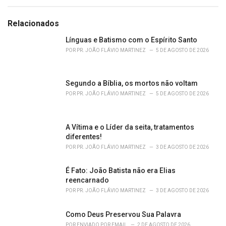
a
t
e
Relacionados
g
o
Línguas e Batismo com o Espírito Santo
r
POR
PR. JOÃO FLÁVIO MARTINEZ
5 DE AGOSTO DE 2026
i
e
s
Segundo a Bíblia, os mortos não voltam
:
POR
PR. JOÃO FLÁVIO MARTINEZ
5 DE AGOSTO DE 2026
A Vítima e o Líder da seita, tratamentos
diferentes!
POR
PR. JOÃO FLÁVIO MARTINEZ
3 DE AGOSTO DE 2026
É Fato: João Batista não era Elias
reencarnado
POR
PR. JOÃO FLÁVIO MARTINEZ
3 DE AGOSTO DE 2026
Como Deus Preservou Sua Palavra
POR
ENVIADO POR EMAIL
2 DE AGOSTO DE 2026