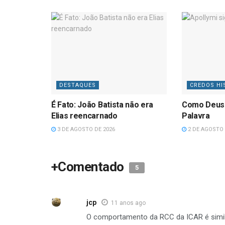
DESTAQUES
CREDOS HI
É Fato: João Batista não era
Como Deus
Elias reencarnado
Palavra
3 DE AGOSTO DE 2026
2 DE AGOSTO 
+Comentado
5
jcp
11 anos ago
O comportamento da RCC da ICAR é simil