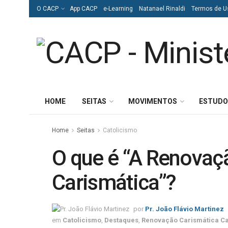
O CACP
App CACP
e-Learning
Natanael Rinaldi
Termos de U
HOME
SEITAS
MOVIMENTOS
ESTUDO
Home
Seitas
Catolicismo
O que é “A Renovaç
Carismática”?
por
Pr. João Flávio Martinez
em
Catolicismo
,
Destaques
,
Renovação Carismática Ca