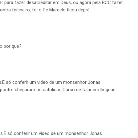
tar para fazer desacreditar em Deus, ou agora pela RCC fazer
ontra feiticeiro, foi o Pe Marcelo ficou deprê.
so por que?
s.È só conferir um video de um monsenhor Jonas
 ponto…chegaram os catolicos.Curso de falar em llinguas
as.È só conferir um video de um monsenhor Jonas