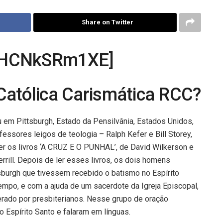
Share on Twitter
 uHCNkSRm1XE]
Católica Carismática RCC?
em Pittsburgh, Estado da Pensilvânia, Estados Unidos,
ssores leigos de teologia – Ralph Kefer e Bill Storey,
er os livros ‘A CRUZ E O PUNHAL’, de David Wilkerson e
ll. Depois de ler esses livros, os dois homens
burgh que tivessem recebido o batismo no Espírito
mpo, e com a ajuda de um sacerdote da Igreja Episcopal,
rado por presbiterianos. Nesse grupo de oração
 Espírito Santo e falaram em línguas.