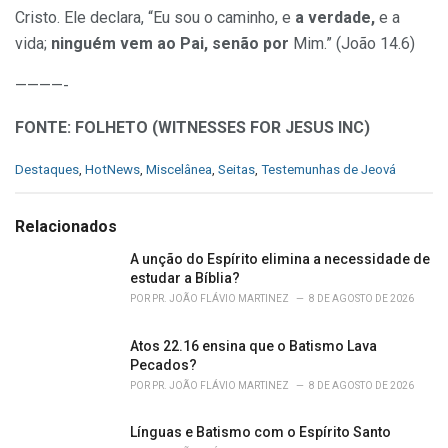
Cristo. Ele declara, “Eu sou o caminho, e
a verdade,
e a
vida;
ninguém vem ao Pai, senão por
Mim.” (João 14.6)
————-
FONTE: FOLHETO (WITNESSES FOR JESUS INC)
C
Destaques
,
HotNews
,
Miscelânea
,
Seitas
,
Testemunhas de Jeová
a
t
e
Relacionados
g
o
A unção do Espírito elimina a necessidade de
r
estudar a Bíblia?
i
POR
PR. JOÃO FLÁVIO MARTINEZ
8 DE AGOSTO DE 2026
e
s
Atos 22.16 ensina que o Batismo Lava
:
Pecados?
POR
PR. JOÃO FLÁVIO MARTINEZ
8 DE AGOSTO DE 2026
Línguas e Batismo com o Espírito Santo